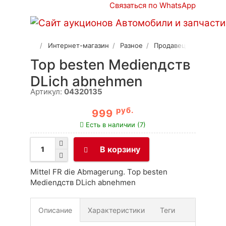
Связаться по WhatsApp
Интернет-магазин
Разное
Продавец 2
Top besten Medienдств
DLich abnehmen
Артикул:
04320135
руб.
999
Есть в наличии (7)
В корзину
Mittel FR die Abmagerung. Top besten
Medienдств DLich abnehmen
Описание
Характеристики
Теги