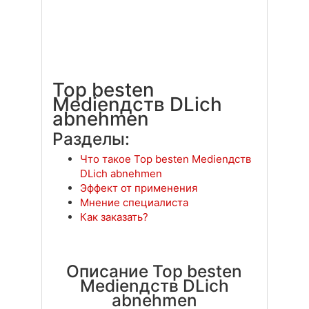
Top besten
Medienдств DLich
abnehmen
Разделы:
Что такое Top besten Medienдств
DLich abnehmen
Эффект от применения
Мнение специалиста
Как заказать?
Описание Top besten
Medienдств DLich
abnehmen