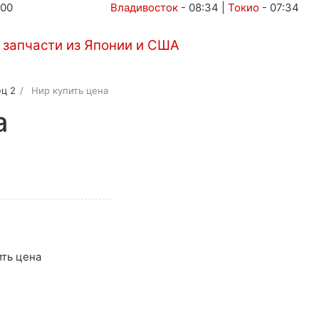
:00
Владивосток
-
08:34
|
Токио
-
07:34
Автоаукционы
Услуги
Контакты
ц 2
Нир купить цена
а
ить цена