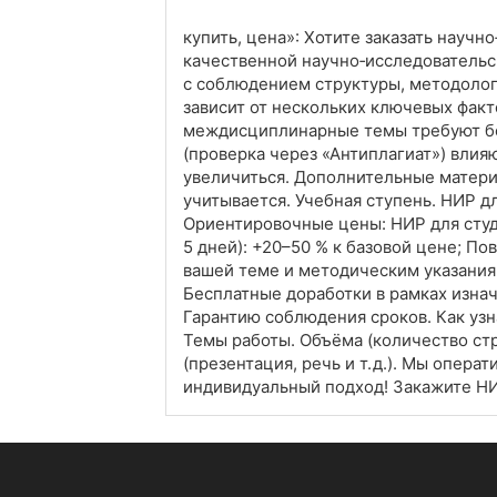
купить, цена»: Хотите заказать научн
качественной научно‑исследовательс
с соблюдением структуры, методолог
зависит от нескольких ключевых фак
междисциплинарные темы требуют бол
(проверка через «Антиплагиат») влия
увеличиться. Дополнительные матери
учитывается. Учебная ступень. НИР д
Ориентировочные цены: НИР для студе
5 дней): +20–50 % к базовой цене; По
вашей теме и методическим указания
Бесплатные доработки в рамках изнач
Гарантию соблюдения сроков. Как узн
Темы работы. Объёма (количество ст
(презентация, речь и т. д.). Мы опе
индивидуальный подход! Закажите НИ