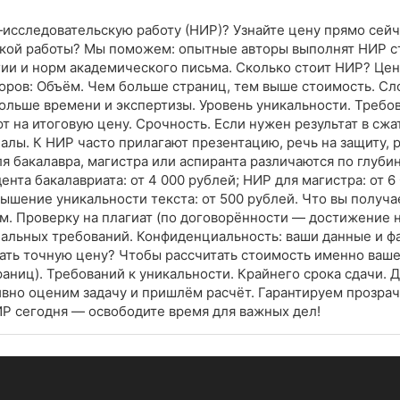
о‑исследовательскую работу (НИР)? Узнайте цену прямо сейч
кой работы? Мы поможем: опытные авторы выполнят НИР ст
ии и норм академического письма. Сколько стоит НИР? Цен
торов: Объём. Чем больше страниц, тем выше стоимость. С
ьше времени и экспертизы. Уровень уникальности. Требов
ют на итоговую цену. Срочность. Если нужен результат в сж
алы. К НИР часто прилагают презентацию, речь на защиту,
ля бакалавра, магистра или аспиранта различаются по глуби
нта бакалавриата: от 4 000 рублей; НИР для магистра: от 6
вышение уникальности текста: от 500 рублей. Что вы получа
м. Проверку на плагиат (по договорённости — достижение 
альных требований. Конфиденциальность: ваши данные и фак
ать точную цену? Чтобы рассчитать стоимость именно вашей
раниц). Требований к уникальности. Крайнего срока сдачи.
ративно оценим задачу и пришлём расчёт. Гарантируем прозр
Р сегодня — освободите время для важных дел!