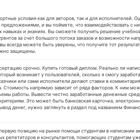
ортные условия как для авторов, так и для исполнителей.
 предложениями, и вы поймете, что взаимодействовать с н
их навыках и знаниях. Вы сможете получить решение учебной
рентов за счет большого потока заказов и возможности на
вы всегда можете быть уверены, что получите тот результат
ежно защищены.
ссертацию срочно. Купить готовый диплом. Реально ли напис
оторый возникает у пользователей, сколько я смогу заработ
азчики или сами исполнители делают ставки в комментария
. Стоимость напрямую зависит от ряда факторов. К ним мо
бъемы работы. Вывести честно заработанные денежные средс
критериям. Это может быть банковская карточка, электрон
вывод денег, нужно заглянуть в раздел под названием Финан
 первую позицию на рынке помощи студентам в написании а
ных репетиторов и консультантов, помогающих студентам уж