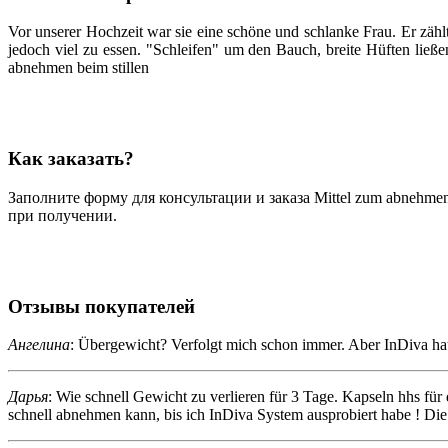
Vor unserer Hochzeit war sie eine schöne und schlanke Frau. Er zäh
jedoch viel zu essen. "Schleifen" um den Bauch, breite Hüften ließe
abnehmen beim stillen
Как заказать?
Заполните форму для консультации и заказа Mittel zum abnehmen
при получении.
Отзывы покупателей
Ангелина
: Übergewicht? Verfolgt mich schon immer. Aber InDiva hat 
Дарья
: Wie schnell Gewicht zu verlieren für 3 Tage. Kapseln hhs f
schnell abnehmen kann, bis ich InDiva System ausprobiert habe ! Die