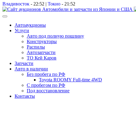
Владивосток
-
22:52
|
Токио
-
21:52
Автоаукционы
Услуги
Авто под полную пошлину
Конструкторы
Распилы
Автозапчасти
ТО Кей Каров
Запчасти
Авто в наличии
Без пробега по РФ
Toyota ROOMY Full-time 4WD
С пробегом по РФ
Под восстановление
Контакты