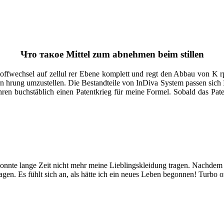
Что такое Mittel zum abnehmen beim stillen
offwechsel auf zellul rer Ebene komplett und regt den Abbau von K rp
rn hrung umzustellen. Die Bestandteile von InDiva System passen sich
n buchstäblich einen Patentkrieg für meine Formel. Sobald das Patent
nnte lange Zeit nicht mehr meine Lieblingskleidung tragen. Nachdem ich
agen. Es fühlt sich an, als hätte ich ein neues Leben begonnen! Turbo