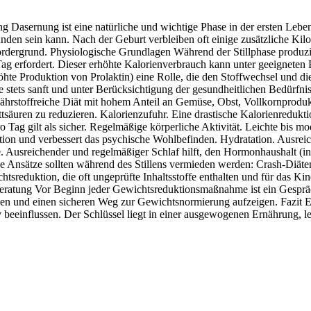
 Dasernung ist eine natürliche und wichtige Phase in der ersten Lebens
 sein kann. Nach der Geburt verbleiben oft einige zusätzliche Kilo
Vordergrund. Physiologische Grundlagen Während der Stillphase produzi
g erfordert. Dieser erhöhte Kalorienverbrauch kann unter geeigneten B
hte Produktion von Prolaktin) eine Rolle, die den Stoffwechsel und di
 stets sanft und unter Berücksichtigung der gesundheitlichen Bedürfn
stoffreiche Diät mit hohem Anteil an Gemüse, Obst, Vollkornprodukt
ttsäuren zu reduzieren. Kalorienzufuhr. Eine drastische Kalorienredukti
o Tag gilt als sicher. Regelmäßige körperliche Aktivität. Leichte bis m
ion und verbessert das psychische Wohlbefinden. Hydratation. Ausreich
. Ausreichender und regelmäßiger Schlaf hilft, den Hormonhaushalt (in
e Ansätze sollten während des Stillens vermieden werden: Crash‑Diäte
tsreduktion, die oft ungeprüfte Inhaltsstoffe enthalten und für das Kin
Beratung Vor Beginn jeder Gewichtsreduktionsmaßnahme ist ein Gesprä
eßen und einen sicheren Weg zur Gewichtsnormierung aufzeigen. Fazit
iv beeinflussen. Der Schlüssel liegt in einer ausgewogenen Ernährung, 