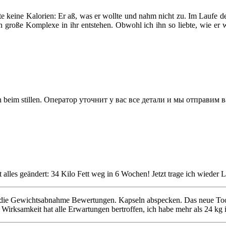
lte keine Kalorien: Er aß, was er wollte und nahm nicht zu. Im Laufe 
n große Komplexe in ihr entstehen. Obwohl ich ihn so liebte, wie er 
 beim stillen. Оператор уточнит у вас все детали и мы отправим 
alles geändert: 34 Kilo Fett weg in 6 Wochen! Jetzt trage ich wieder L
ür die Gewichtsabnahme Bewertungen. Kapseln abspecken. Das neue Tool
 Wirksamkeit hat alle Erwartungen bertroffen, ich habe mehr als 24 kg