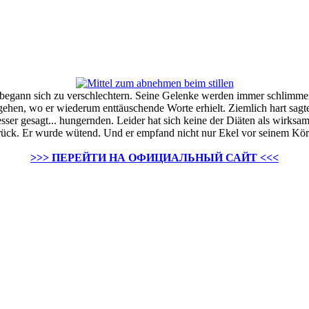
begann sich zu verschlechtern. Seine Gelenke werden immer schlimmer. 
ehen, wo er wiederum enttäuschende Worte erhielt. Ziemlich hart sagte
besser gesagt... hungernden. Leider hat sich keine der Diäten als wirks
ück. Er wurde wütend. Und er empfand nicht nur Ekel vor seinem Körpe
>>> ПЕРЕЙТИ НА ОФИЦИАЛЬНЫЙ САЙТ <<<