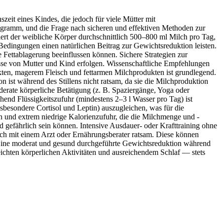
zeit eines Kindes, die jedoch für viele Mütter mit
gramm, und die Frage nach sicheren und effektiven Methoden zur
ert der weibliche Körper durchschnittlich 500–800 ml Milch pro Tag,
edingungen einen natürlichen Beitrag zur Gewichtsreduktion leisten.
e Fettablagerung beeinflussen können. Sichere Strategien zur
isse von Mutter und Kind erfolgen. Wissenschaftliche Empfehlungen
en, magerem Fleisch und fettarmen Milchprodukten ist grundlegend.
on ist während des Stillens nicht ratsam, da sie die Milchproduktion
oderate körperliche Betätigung (z. B. Spaziergänge, Yoga oder
end Flüssigkeitszufuhr (mindestens 2–3 l Wasser pro Tag) ist
sbesondere Cortisol und Leptin) auszugleichen, was für die
n und extrem niedrige Kalorienzufuhr, die die Milchmenge und -
d gefährlich sein können. Intensive Ausdauer- oder Krafttraining ohne
ch mit einem Arzt oder Ernährungsberater ratsam. Diese können
 Eine moderat und gesund durchgeführte Gewichtsreduktion während
leichten körperlichen Aktivitäten und ausreichendem Schlaf — stets