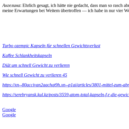
Ангелина
: Ehrlich gesagt, ich hätte nie gedacht, dass man so rasch
meine Erwartungen bei Weitem übertroffen — ich habe in nur vier
Turbo ozempic Kapseln für schnellen Gewichtsverlust
Kaffee Schlankheitskapseln
Diät um schnell Gewicht zu verlieren
Wie schnell Gewicht zu verlieren 45
https://xn--80accivan2aachqt9h.xn--p1ai/articles/3801-mittel-zum-a
https://serebryansk.kul.kz/posts/3559-atom-total-kapseln-f-r-die-ge
Google
Google