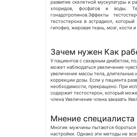
развитие скелетной мускулатуры и р
хлоридов, фосфатов и воды. Те
гонадотропинов.Эффекты тестост
тестостерона в эстрадиол, который
гипофиз, жировая ткань, мозг, кости и т
Зачем нужен Как раб
У пациентов с сахарным диабетом, п
может наблюдаться увеличение чувст
увеличение массы тела, длительные 
коррекции дозы. Если у пациента раз
необходимости, прекращено. При исп
содержит тестостерон, который може
члена Увеличение члена заказать Ув
Мнение специалиста
Многие мужчины пытаются бороться 
настройки. Однако эти методы не вс