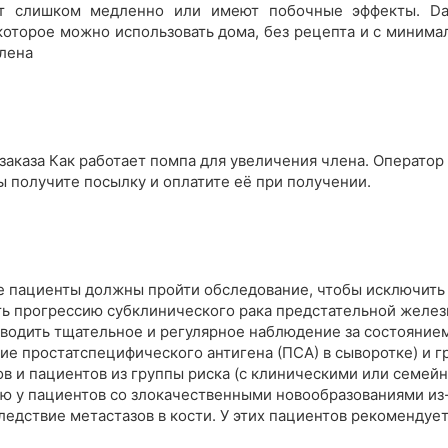
ют слишком медленно или имеют побочные эффекты. Da
которое можно использовать дома, без рецепта и с минима
члена
заказа Как работает помпа для увеличения члена. Оператор 
вы получите посылку и оплатите её при получении.
се пациенты должны пройти обследование, чтобы исключить
рить прогрессию субклинического рака предстательной желе
водить тщательное и регулярное наблюдение за состояние
е простатспецифического антигена (ПСА) в сыворотке) и гр
ов и пациентов из группы риска (с клиническими или семейны
ью у пациентов со злокачественными новообразованиями из
ледствие метастазов в кости. У этих пациентов рекоменду