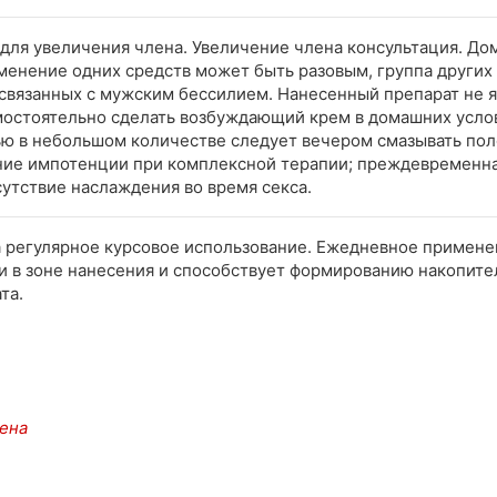
й для увеличения члена. Увеличение члена консультация. Д
менение одних средств может быть разовым, группа других
 связанных с мужским бессилием. Нанесенный препарат не 
остоятельно сделать возбуждающий крем в домашних услов
ью в небольшом количестве следует вечером смазывать пол
ние импотенции при комплексной терапии; преждевременна
сутствие наслаждения во время секса.
на регулярное курсовое использование. Ежедневное примен
 в зоне нанесения и способствует формированию накопите
та.
лена