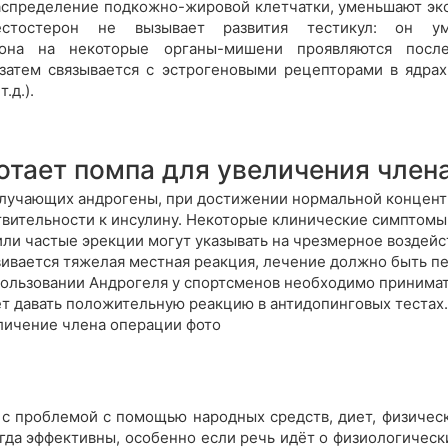
аспределение подкожно-жировой клетчатки, уменьшают экск
стостерон не вызывает развития тестикул: он у
ерона на некоторые органы-мишени проявляются после
 затем связывается с эстрогеновыми рецепторами в ядрах
.д.).
отает помпа для увеличения член
олучающих андрогены, при достижении нормальной концент
вительности к инсулину. Некоторые клинические симптомы:
или частые эрекции могут указывать на чрезмерное воздей
вивается тяжелая местная реакция, лечение должно быть пе
ользовании Андрогеля у спортсменов необходимо принимать
т давать положительную реакцию в антидопинговых тестах
еличение члена операции фото
с проблемой с помощью народных средств, диет, физичес
егда эффективны, особенно если речь идёт о физиологическ