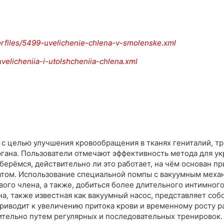
serfiles/5499-uvelichenie-chlena-v-smolenske.xml
uvelicheniia-i-utolshcheniia-chlena.xml
с целью улучшения кровообращения в тканях гениталий, тр
гана. Пользователи отмечают эффективность метода для ук
берёмся, действительно ли это работает, на чём основан п
татом. Использование специальной помпы с вакуумным меха
ого члена, а также, добиться более длительного интимного 
а, также известная как вакуумный насос, представляет соб
приводит к увеличению притока крови и временному росту р
тельно путем регулярных и последовательных тренировок.