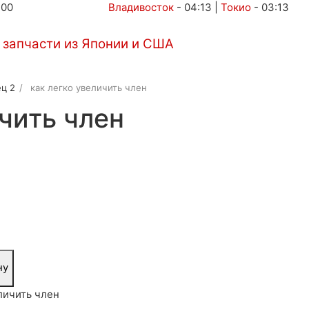
:00
Владивосток
-
04:13
|
Токио
-
03:13
Автоаукционы
Услуги
Контакты
ц 2
как легко увеличить член
ичить член
ну
личить член