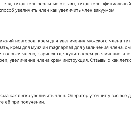
н геля, титан гель реальные отзывы, титан гель официальный
способ увеличить член как увеличить член вакуумом
ижний новгород, крем для увеличения мужского члена титан
зать, крем для мужчин magnaphall для увеличения члена, о
и головки члена, заринск где купить крем увеличение чле
 pen, увеличение члена крем инструкция. Отзывы о как легк
аза как легко увеличить член. Оператор уточнит у вас все 
те её при получении.