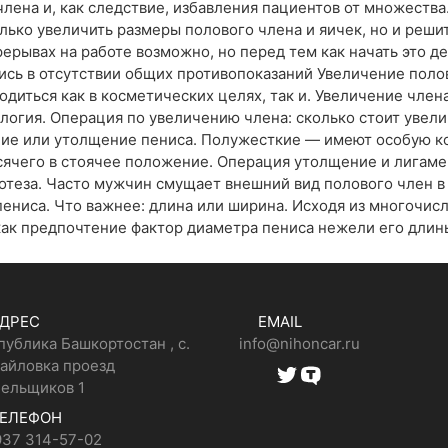
члена и, как следствие, избавления пациентов от множеств
ько увеличить размеры полового члена и яичек, но и реши
рерывах на работе возможно, но перед тем как начать это 
ись в отсутствии общих противопоказаний Увеличение поло
диться как в косметических целях, так и. Увеличение член
логия. Операция по увеличению члена: сколько стоит увел
ние или утолщение пениса. Полужесткие — имеют особую 
сячего в стоячее положение. Операция утолщение и лигаме
отеза. Часто мужчин смущает внешний вид полового член в
пениса. Что важнее: длина или ширина. Исходя из многочи
как предпочтение фактор диаметра пениса нежели его дли
ДРЕС
EMAIL
публика Башкортостан , с.
info@nihoncar.ru
айловка проезд
ельщиков 1
ЕЛЕФОН
937 314-57-02