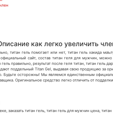
 член
Описание как легко увеличить чле
ьно, титан гель помогает или нет, титан гель хакида маъл
 официальный сайт, состав титан геля для мужчин, можно
н гель правильно, результат после геля титан, титан гель да
дают поддельный Titan Gel, выдавая свою продукцию за ор
ию. Будьте осторожны! Мы являемся единственным официа
тавщика. Оригинальное средство легко отличить от подделки
я
теке, заказать титан гель, титан гель для мужчин цена, титан