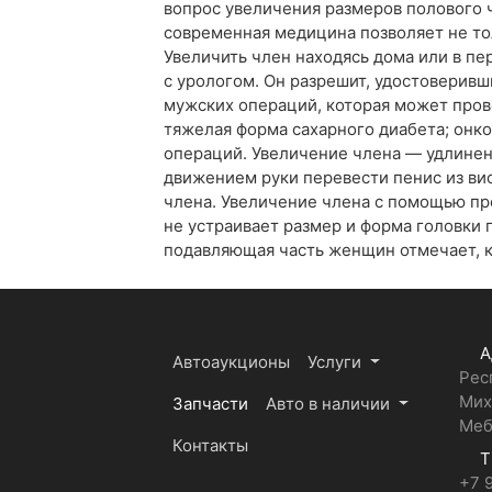
вопрос увеличения размеров полового 
современная медицина позволяет не тол
Увеличить член находясь дома или в пе
с урологом. Он разрешит, удостоверивш
мужских операций, которая может прово
тяжелая форма сахарного диабета; онко
операций. Увеличение члена — удлине
движением руки перевести пенис из ви
члена. Увеличение члена с помощью пр
не устраивает размер и форма головки 
подавляющая часть женщин отмечает, 
А
Автоаукционы
Услуги
Рес
Мих
Запчасти
Авто в наличии
Меб
Контакты
Т
+7 