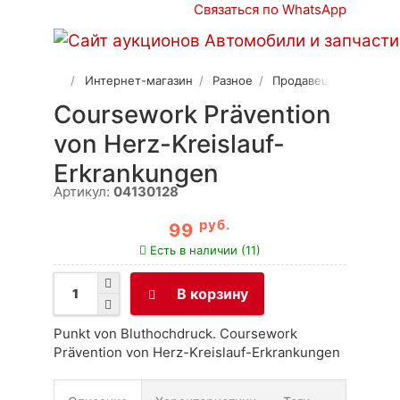
Связаться по WhatsApp
Интернет-магазин
Разное
Продавец 2
Coursework Prävention
von Herz-Kreislauf-
Erkrankungen
Артикул:
04130128
руб.
99
Есть в наличии (11)
В корзину
Punkt von Bluthochdruck. Coursework
Prävention von Herz-Kreislauf-Erkrankungen