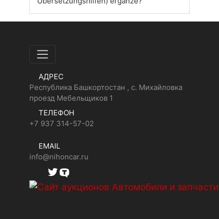
Übersetzungshilfen) ergänze?
АДРЕС
Республика Башкортостан , с. Михайловка
проезд Мебельщиков 1
ТЕЛЕФОН
+7 937 314-57-02
EMAIL
info@nihoncar.ru