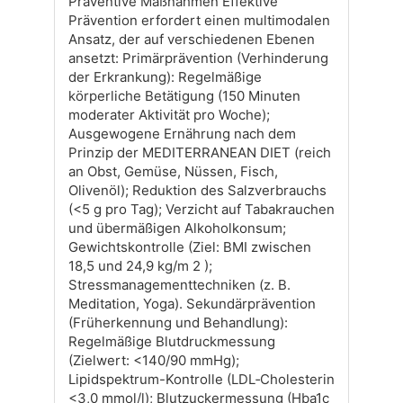
Präventive Maßnahmen Effektive
Prävention erfordert einen multimodalen
Ansatz, der auf verschiedenen Ebenen
ansetzt: Primärprävention (Verhinderung
der Erkrankung): Regelmäßige
körperliche Betätigung (150 Minuten
moderater Aktivität pro Woche);
Ausgewogene Ernährung nach dem
Prinzip der MEDITERRANEAN DIET (reich
an Obst, Gemüse, Nüssen, Fisch,
Olivenöl); Reduktion des Salzverbrauchs
(<5 g pro Tag); Verzicht auf Tabakrauchen
und übermäßigen Alkoholkonsum;
Gewichtskontrolle (Ziel: BMI zwischen
18,5 und 24,9 kg/m 2 );
Stressmanagementtechniken (z. B.
Meditation, Yoga). Sekundärprävention
(Früherkennung und Behandlung):
Regelmäßige Blutdruckmessung
(Zielwert: <140/90 mmHg);
Lipidspektrum-Kontrolle (LDL‑Cholesterin
<3,0 mmol/l); Blutzuckermessung (Hba1c