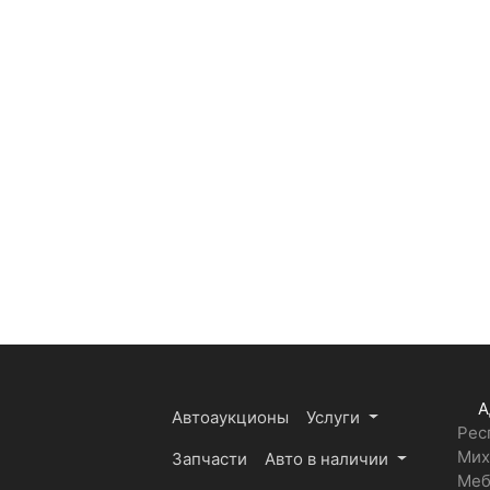
А
Автоаукционы
Услуги
Рес
Мих
Запчасти
Авто в наличии
Меб