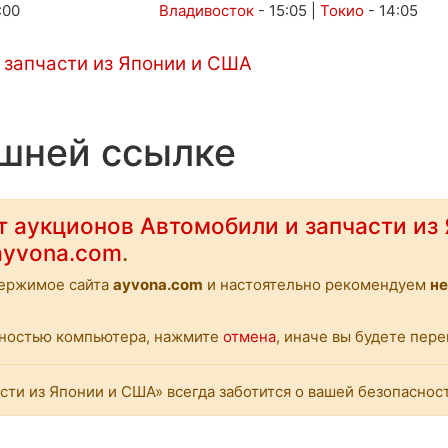
:00
Владивосток
-
15:05
|
Токио
-
14:05
Автоаукционы
Услуги
Контакты
ешней ссылке
т аукционов Автомобили и запчасти из
/ayvona.com
.
держимое сайта
ayvona.com
и настоятельно рекомендуем
не
асностью компьютера, нажмите
отмена
, иначе вы будете пе
сти из Японии и США» всегда заботится о вашей безопаснос