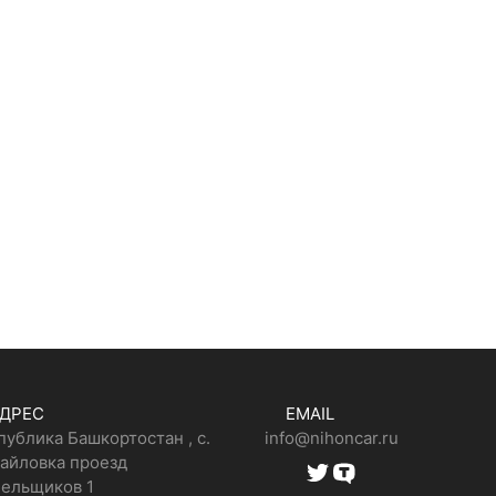
ДРЕС
EMAIL
публика Башкортостан , с.
info@nihoncar.ru
айловка проезд
ельщиков 1