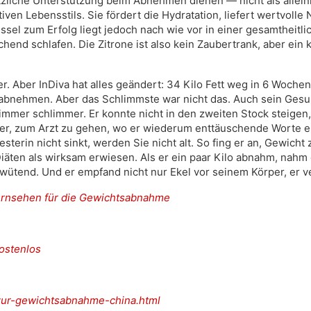
ützliche Unterstützung beim Abnehmen dienen — nicht als alleini
n Lebensstils. Sie fördert die Hydratation, liefert wertvolle
ssel zum Erfolg liegt jedoch nach wie vor in einer gesamthei
end schlafen. Die Zitrone ist also kein Zaubertrank, aber ein
 Aber InDiva hat alles geändert: 34 Kilo Fett weg in 6 Wochen!
um abnehmen. Aber das Schlimmste war nicht das. Auch sein Ges
mmer schlimmer. Er konnte nicht in den zweiten Stock steigen
er, zum Arzt zu gehen, wo er wiederum enttäuschende Worte erhi
erin nicht sinkt, werden Sie nicht alt. So fing er an, Gewicht z
Diäten als wirksam erwiesen. Als er ein paar Kilo abnahm, nah
wütend. Und er empfand nicht nur Ekel vor seinem Körper, er v
ernsehen für die Gewichtsabnahme
kostenlos
l-zur-gewichtsabnahme-china.html