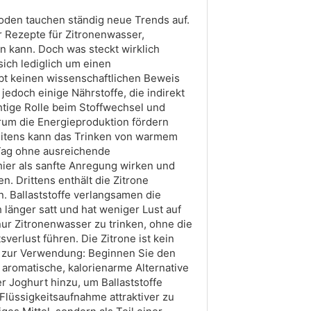
oden tauchen ständig neue Trends auf.
r Rezepte für Zitronenwasser,
n kann. Doch was steckt wirklich
ich lediglich um einen
gibt keinen wissenschaftlichen Beweis
 jedoch einige Nährstoffe, die indirekt
chtige Rolle beim Stoffwechsel und
rum die Energieproduktion fördern
weitens kann das Trinken von warmem
Tag ohne ausreichende
hier als sanfte Anregung wirken und
n. Drittens enthält die Zitrone
n. Ballaststoffe verlangsamen die
 länger satt und hat weniger Lust auf
nur Zitronenwasser zu trinken, ohne die
erlust führen. Die Zitrone ist kein
s zur Verwendung: Beginnen Sie den
aromatische, kalorienarme Alternative
 Joghurt hinzu, um Ballaststoffe
lüssigkeitsaufnahme attraktiver zu