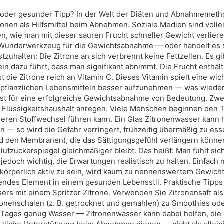
 oder gesunder Tipp? In der Welt der Diäten und Abnahmemeth
ronen als Hilfsmittel beim Abnehmen. Soziale Medien sind volle
n, wie man mit dieser sauren Frucht schneller Gewicht verliere
ein Wunderwerkzeug für die Gewichtsabnahme — oder handelt es s
tzuhalten: Die Zitrone an sich verbrennt keine Fettzellen. Es 
ein dazu führt, dass man signifikant abnimmt. Die Frucht enthält
t die Zitrone reich an Vitamin C. Dieses Vitamin spielt eine wi
us pflanzlichen Lebensmitteln besser aufzunehmen — was wiede
 ist für eine erfolgreiche Gewichtsabnahme von Bedeutung. Z
 Flüssigkeitshaushalt anregen. Viele Menschen beginnen den 
geren Stoffwechsel führen kann. Ein Glas Zitronenwasser kann 
n — so wird die Gefahr verringert, frühzeitig übermäßig zu esse
und den Membranen), die das Sättigungsgefühl verlängern könne
utzuckerspiegel gleichmäßiger bleibt. Das heißt: Man fühlt sich
jedoch wichtig, die Erwartungen realistisch zu halten. Einfach 
örperlich aktiv zu sein, wird kaum zu nennenswertem Gewichtsv
endes Element in einem gesunden Lebensstil. Praktische Tipp
s mit einem Spritzer Zitrone. Verwenden Sie Zitronensaft als 
onenschalen (z. B. getrocknet und gemahlen) zu Smoothies oder
 Tages genug Wasser — Zitronenwasser kann dabei helfen, die F