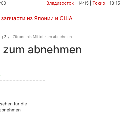
:00
Владивосток
-
14:15
|
Токио
-
13:15
Автоаукционы
Услуги
Контакты
ц 2
Zitrone als Mittel zum abnehmen
tel zum abnehmen
)
sehen für die
m abnehmen