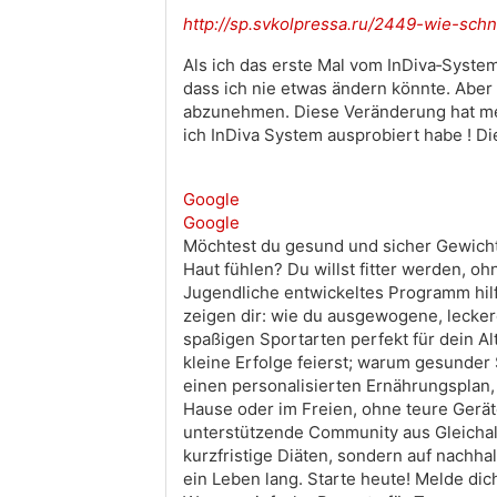
http://sp.svkolpressa.ru/2449-wie-sch
Als ich das erste Mal vom InDiva‑System
dass ich nie etwas ändern könnte. Aber 
abzunehmen. Diese Veränderung hat mein
ich InDiva System ausprobiert habe ! Di
Google
Google
Möchtest du gesund und sicher Gewicht 
Haut fühlen? Du willst fitter werden, oh
Jugendliche entwickeltes Programm hilf
zeigen dir: wie du ausgewogene, lecker
spaßigen Sportarten perfekt für dein Al
kleine Erfolge feierst; warum gesunde
einen personalisierten Ernährungsplan,
Hause oder im Freien, ohne teure Gerät
unterstützende Community aus Gleichalt
kurzfristige Diäten, sondern auf nachh
ein Leben lang. Starte heute! Melde dic