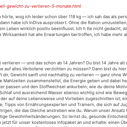
nell-gewicht-zu-verlieren-5-monate.html
 hörte, wog ich leider schon über 118 kg — ich sah das als pers
dann habe ich InDiva ausprobiert. Ohne die Ration umzustellen, 
 Leben wirklich positiv beeinflusst. Ich h tte nicht gedacht, 
e Wirksamkeit hat alle Erwartungen bertroffen, ich habe mehr a
verlieren — und das schon ab 14 Jahren? Du bist 14 Jahre alt 
ne auf alles Verbotene verzichten zu müssen? Dann bist du hier 
t dir, Gewicht sanft und nachhaltig zu verlieren — ganz ohne W
e Mahlzeiten zusammenstellst, die Energie geben und dabei he
ter passen und den Stoffwechsel ankurbeln; wie du deine Motiva
r Schlaf und ausreichend Wasser ebenso wichtig sind wie Bew
 der auf deine Lebensweise und Vorlieben zugeschnitten ist; 
e; Tipps von Ernährungsexperten und Trainern, die sich auf Jug
rigen, die das Gleiche anstreben wie du. Warum unser Ansatz fu
altige Gewohnheitsänderungen. So lernst du, gesunde Entscheid
h jetzt für unser kostenloses Infopaket an und erhalte: einen Ü