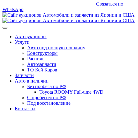
Связаться по
WhatsApp
Автоаукционы
Услуги
Авто под полную пошлину
Конструкторы
Распилы
Автозапчасти
ТО Кей Каров
Запчасти
Авто в наличии
Без пробега по РФ
Toyota ROOMY Full-time 4WD
С пробегом по РФ
Под восстановление
Контакты