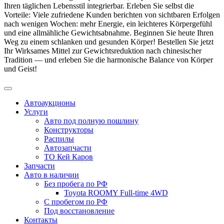
Ihren täglichen Lebensstil integrierbar. Erleben Sie selbst die
Vorteile: Viele zufriedene Kunden berichten von sichtbaren Erfolgen
nach wenigen Wochen: mehr Energie, ein leichteres Körpergefühl
und eine allmähliche Gewichtsabnahme. Beginnen Sie heute Ihren
Weg zu einem schlanken und gesunden Körper! Bestellen Sie jetzt
Ihr Wirksames Mittel zur Gewichtsreduktion nach chinesischer
Tradition — und erleben Sie die harmonische Balance von Körper
und Geist!
Автоаукционы
Услуги
Авто под полную пошлину
Конструкторы
Распилы
Автозапчасти
ТО Кей Каров
Запчасти
Авто в наличии
Без пробега по РФ
Toyota ROOMY Full-time 4WD
С пробегом по РФ
Под восстановление
Контакты