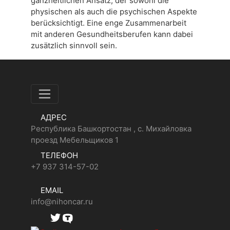
ganzheitlichen Ansatz, der sowohl die
physischen als auch die psychischen Aspekte
berücksichtigt. Eine enge Zusammenarbeit
mit anderen Gesundheitsberufen kann dabei
zusätzlich sinnvoll sein.
АДРЕС
Республика Башкортостан , с. Михайловка
проезд Мебельщиков 1
ТЕЛЕФОН
+7 937 314-57-02
EMAIL
info@nihoncar.ru