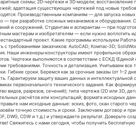
баритные схемы; 2D‑чертежи и 3D‑модели; восстановление
жей; адаптация существующих чертежей под новые требован
одятся: Производственным компаниям — для запуска новых
 — при разработке сложных механизмов и оборудования. 
аний и сооружений. Студентам и аспирантам — при подгото
тным мастерам и изобретателям — если нужно воплотить иде
 нестандартный проект. Какие программы используем Работ
 с требованиями заказчиков: AutoCAD; Компас‑3D; SolidWork
ция. Наши инженеры‑конструкторы имеют профильное образ
тов. Чертежи выполняются в соответствии с ЕСКД (Единой
ми требованиями. Точность и детализация. Учитываем все 
и. Гибкие сроки. Беремся как за срочные заказы (от 1–2 дне
ть. Гарантируем защиту ваших данных и интеллектуальной 
амках первоначального технического задания. Как формируе
о видов, разрезов, сечений); типа чертежа (2D или 3D, дет
льных расчётов или консультаций; формата исходных данны
Отправьте нам исходные данные: эскиз, фото, скан старого 
азовём точную стоимость и сроки. Заключаем договор и пр
F, DWG, CDW и т. д.) и утверждаете результат. Доверьте с
стве! Свяжитесь с нами сегодня, чтобы получить бесплатну