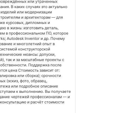
 повреждённых или утраченных
ия. В каких случаях это актуально
 изделий или модернизации
Строителям и архитекторам — для
вке курсовых, дипломных и
ю в жизнь: изготовить деталь,
аем в профессиональном ПО, которое
s; Autodesk Inventor и др. Почему
ование и многолетний опыт в
 системой конструкторской
технические нюансы: допуски,
й), так и за масштабные проекты с
собственности. Поддержка после
тся цена Стоимость зависит от:
алировка или сборка); срочности
х (эскиз, фото, образец,
чертежа или подробное описание
иступаем к выполнению. Вы получаете
оздание чертежей профессионалам — и
ю консультацию и расчёт стоимости