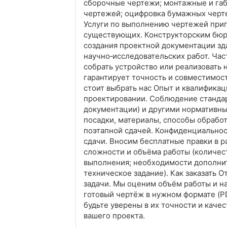
сборочные чертежи; монтажные и га
чертежей; оцифровка бумажных черте
Услуги по выполнению чертежей приг
существующих. Конструкторским бюро
создания проектной документации зд
научно‑исследовательских работ. Час
собрать устройство или реализовать
гарантирует точность и совместимость
стоит выбрать нас Опыт и квалифика
проектировании. Соблюдение стандар
документации) и другими нормативны
посадки, материалы, способы обработк
поэтапной сдачей. Конфиденциальнос
сдачи. Вносим бесплатные правки в р
сложности и объёма работы (количеств
выполнения; необходимости дополните
техническое задание). Как заказать 
задачи. Мы оценим объём работы и н
готовый чертёж в нужном формате (PD
будьте уверены в их точности и каче
вашего проекта.