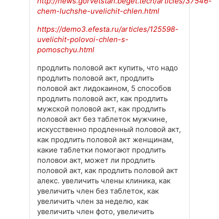
http://news.gorvetstan.beget.tech/articles/37546-
chem-luchshe-uvelichit-chlen.html
https://demo3.efesta.ru/articles/125598-
uvelichit-polovoi-chlen-s-
pomoschyu.html
продлить половой акт купить, что надо
продлить половой акт, продлить
половой акт лидокаином, 5 способов
продлить половой акт, как продлить
мужской половой акт, как продлить
половой акт без таблеток мужчине,
искусственно продленный половой акт,
как продлить половой акт женщинам,
какие таблетки помогают продлить
половои акт, может ли продлить
половой акт, как продлить половой акт
алекс. увеличить члены клиника, как
увеличить член без таблеток, как
увеличить член за неделю, как
увеличить член фото, увеличить