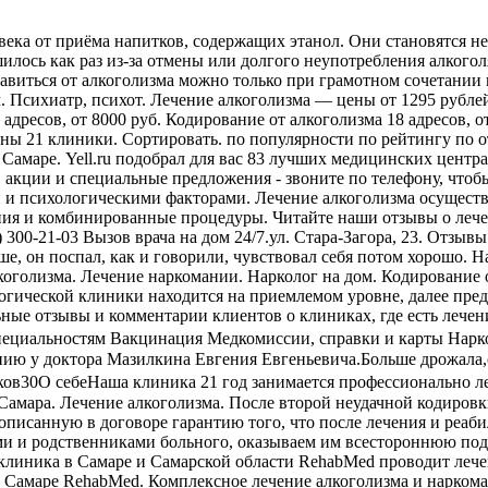
века от приёма напитков, содержащих этанол. Они становятся н
илось как раз из-за отмены или долгого неупотребления алкого
авиться от алкоголизма можно только при грамотном сочетании
. Психиатр, психот. Лечение алкоголизма — цены от 1295 рублей
 адресов, от 8000 руб. Кодирование от алкоголизма 18 адресов, 
цены 21 клиники. Сортировать. по популярности по рейтингу по от
 Самаре. Yell.ru подобрал для вас 83 лучших медицинских центр
акции и специальные предложения - звоните по телефону, чтобы 
 и психологическими факторами. Лечение алкоголизма осуществ
апия и комбинированные процедуры. Читайте наши отзывы о леч
6) 300-21-03 Вызов врача на дом 24/7.ул. Стара-Загора, 23. Отзы
е, он поспал, как и говорили, чувствовал себя потом хорошо. Н
оголизма. Лечение наркомании. Нарколог на дом. Кодирование о
логической клиники находится на приемлемом уровне, далее пре
льные отзывы и комментарии клиентов о клиниках, где есть лече
пециальностям Вакцинация Медкомиссии, справки и карты Нарко
ию у доктора Мазилкина Евгения Евгеньевича.Больше дрожала,
иков30О себеНаша клиника 21 год занимается профессионально л
 Самара. Лечение алкоголизма. После второй неудачной кодировк
описанную в договоре гарантию того, что после лечения и реаби
и и родственниками больного, оказываем им всестороннюю под
 клиника в Самаре и Самарской области RehabMed проводит лече
 в Самаре RehabMed. Комплексное лечение алкоголизма и нарком