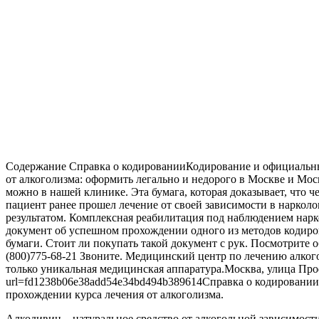
Содержание Справка о кодированииКодирование и официальны
от алкоголизма: оформить легально и недорого в Москве и Мо
можно в нашей клинике. Эта бумага, которая доказывает, что ч
пациент ранее прошел лечение от своей зависимости в нарко
результатом. Комплексная реабилитация под наблюдением нарк
документ об успешном прохождении одного из методов кодиров
бумаги. Стоит ли покупать такой документ с рук. Посмотрите
(800)775-68-21 Звоните. Медицинский центр по лечению алкого
только уникальная медицинская аппаратура.Москва, улица Профсо
url=fd1238b06e38add54e34bd494b389614Cправка о кодировании о
прохождении курса лечения от алкоголизма.
Алкодивин – натуральное средство от алкогольной зависимост