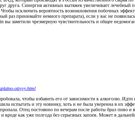
руг друга. Синергия активных вытяжек увеличивает лечебный по
. Чтобы исключить вероятность возникновения побочных эффект
вый раз принимайте немного препарата), если у вас не появилас
in вы заметили чрезмерную чувствительность и общее недомогани
splatno-otzyvy.html
робовала, чтобы избавить его от зависимости к алкоголю. Идти к
ила испытать и эту новинку, хоть и не была уверенна в их эффек
 пропала. Отец постоянно по вечерам после работы брал пиво и 
, и вроде как уже полгода без серьезных запоев. Может в дальне