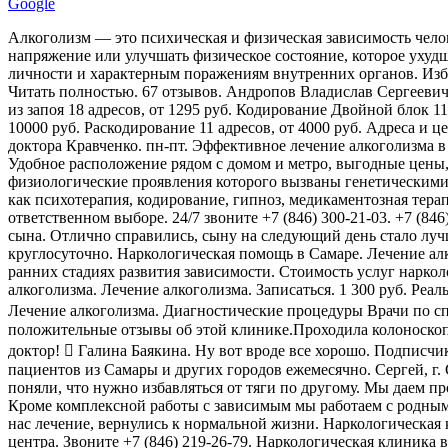
Google
Алкоголизм — это психическая и физическая зависимость чело
напряжение или улучшать физическое состояние, которое ухудш
личности и характерным поражениям внутренних органов. Изб
Читать полностью. 67 отзывов. Андропов Владислав Сергеевич
из запоя 18 адресов, от 1295 руб. Кодирование Двойной блок 11
10000 руб. Раскодирование 11 адресов, от 4000 руб. Адреса и 
доктора Кравченко. пн-пт. Эффективное лечение алкоголизма в
Удобное расположение рядом с домом и метро, выгодные цены, 
физиологические проявления которого вызваны генетическими
как психотерапия, кодирование, гипноз, медикаментозная тер
ответственном выборе. 24/7 звоните +7 (846) 300-21-03. +7 (84
сына. Отлично справились, сыну на следующий день стало лучш
круглосуточно. Наркологическая помощь в Самаре. Лечение алк
ранних стадиях развития зависимости. Стоимость услуг нарко
алкоголизма. Лечение алкоголизма. Записаться. 1 300 руб. Реа
Лечение алкоголизма. Диагностические процедуры Врачи по с
положительные отзывы об этой клинике.Проходила колоноскоп
доктор!  Галина Баякина. Ну вот вроде все хорошо. Подписч
пациентов из Самары и других городов ежемесячно. Сергей, г.
поняли, что нужно избавляться от тяги по другому. Мы даем пр
Кроме комплексной работы с зависимым мы работаем с родным
нас лечение, вернулись к нормальной жизни. Наркологическая
центра. Звоните +7 (846) 219-26-79. Наркологическая клиника