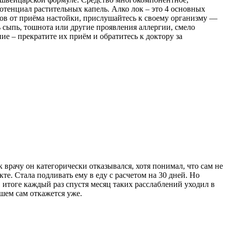
тенциал растительных капель. Алко лок – это 4 основных
ов от приёма настойки, прислушайтесь к своему организму —
ь сыпь, тошнота или другие проявления аллергии, смело
е – прекратите их приём и обратитесь к доктору за
 врачу он категорически отказывался, хотя понимал, что сам не
те. Стала подливать ему в еду с расчетом на 30 дней. Но
в итоге каждый раз спустя месяц таких расслаблений уходил в
йшем сам откажется уже.