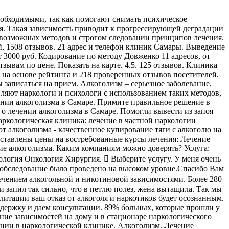
еобходимыми, так как помогают снимать психическое
ля. Такая зависимость приводит к прогрессирующей деградации
 возможных методов и строгом следовании принципов лечения.
, 1508 отзывов. 21 адрес и телефон клиник Самары. Выведение
от 3000 руб. Кодирование по методу Довженко 11 адресов, от
зывам по цене. Показать на карте. 4.5. 125 отзывов. Клиника
а на основе рейтинга и 218 проверенных отзывов посетителей.
записаться на прием. Алкоголизм – серьезное заболевание,
ляют наркологи и психологи с использованием таких методов,
ении алкоголизма в Самаре. Примите правильное решение в
вы о лечении алкоголизма в Самаре. Помогли вывести из запоя
аркологическая клиника: лечение в частной наркологии
т алкоголизма - качественное купирование тяги с алкоголю на
дставлены цены на востребованные курсы лечения: Лечение
ние алкоголизма. Каким компаниям можно доверять? Услуга:
логия Онкология Хирургия.  Выберите услугу. У меня очень
обследование было проведено на высоком уровне.Спасибо Вам
ечением алкогольной и никотиновой зависимостями. Более 280
и запил так сильно, что в петлю полез, жена вытащила. Так мы
литации ваш отказ от алкоголя и наркотиков будет осознанным.
держку и даем консультации. 89% больных, которые прошли у
ние зависимостей на дому и в стационаре наркологического
ании в наркологической клинике. Алкоголизм. Лечение