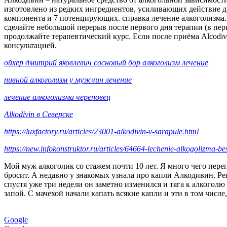
изготовлено из редких ингредиентов, усиливающих действие д
компонента и 7 потенцирующих. справка лечение алкоголизма
сделайте небольшой перерыв после первого дня терапии (в пер
продолжайте терапевтический курс. Если после приёма Alcodiv
консультацией.
ойхер дмитрий яковлевич сосновый бор алкоголизм лечение
пивной алкоголизм у мужчин лечение
лечение алкоголизма череповец
Alkodivin в Северске
https://luxfactory.ru/articles/23001-alkodivin-v-sarapule.html
https://new.infokonstruktor.ru/articles/64664-lechenie-alkogolizma-be
Мой муж алкоголик со стажем почти 10 лет. Я много чего переп
бросит. А недавно у знакомых узнала про капли Алкодивин. Реш
спустя уже три недели он заметно изменился и тяга к алкоголю
запой. С мачехой начали капать всякие капли и эти в том числе
Google