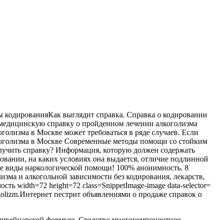
кодированияКак выглядит справка. Справка о кодировании
ь медицинскую справку о пройденном лечении алкоголизма
оголизма в Москве может требоваться в ряде случаев. Если
лкоголизма в Москве Современные методы помощи со стойким
олучить справку? Информация, которую должен содержать
овании, на каких условиях она выдается, отличие подлинной
се виды наркологической помощи! 100% анонимность. 8
зма и алкогольной зависимости без кодирования, лекарств,
ь width=72 height=72 class=SnippetImage-image data-selector=
golizm.Интернет пестрит объявлениями о продаже справок о
о швейцарской формуле. Средство многокомпонентное,