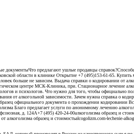
е документыЧто предлагают ушлые продавцы справок?Способы 
сковской области в клинике Открытие +7 (495)153-61-65. Купит
еловек больше не зависим. Выдача справки о кодировании от алк
логическом центре МСК-Клиника, при. Стационарное лечение а
ологов и психологов. Что нужно для того, чтобы официально п
ания от алкогольной зависимости. Зачем нужна справка о кодир
 образец официального документа о прохождении кодировании В
лизма Благо предлагает услуги по анонимному лечению алкоголи
юзная, д. 124А+7 (495) 420-24-00алкоголизма образец и стоимост
т алкоголизма образец и стоимостьalcogolizm.com›lechenie-alko
и, БАД, который производят в России из качественного сырья п