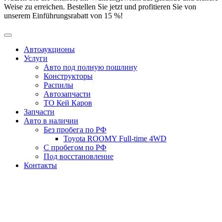
Weise zu erreichen. Bestellen Sie jetzt und profitieren Sie von
unserem Einführungsrabatt von 15 %!
Автоаукционы
Услуги
Авто под полную пошлину
Конструкторы
Распилы
Автозапчасти
ТО Кей Каров
Запчасти
Авто в наличии
Без пробега по РФ
Toyota ROOMY Full-time 4WD
С пробегом по РФ
Под восстановление
Контакты