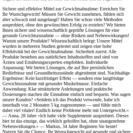
Sichere und effektive Mittel zur Gewichtsabnahme: Erreichen Sie
Ihr Wunschgewicht! Müssen Sie Gewicht zunehmen, fühlen sich
aber schwach und ausgelaugt? Haben Sie schon viele Methoden
ausprobiert, ohne den gewünschten Erfolg zu erzielen? Wir bieten
Ihnen sichere und wissenschaftlich geprüfte Lösungen für eine
gesunde Gewichtszunahme — ohne Risiken und Nebenwirkungen!
Warum unsere Produkte? Wissenschaftlich belegt: Unsere Mittel
wurden in mehreren Studien getestet und zeigen eine hohe
Effektivität bei der Gewichtsabnahme. Sicherheit zuerst: Alle
Produkte bestehen aus natürlichen Inhaltsstoffen und sind von
Ärzten und Ernährungsexperten empfohlen. Individuelle
Anpassung: Wir bieten Lösungen, die auf Ihre persönlichen
Bedürfnisse und Gesundheitszustände abgestimmt sind. Nachhaltige
Ergebnisse: Kein kurzfristiger Effekt — sondern eine langfristige
Gewichtszunahme mit gesunder Muskelmasse. Einfache
Anwendung: Klar strukturierte Anleitungen und praktische
Dosierungen machen die Einnahme einfach und bequem. Was sagen
unsere Kunden? «Seitdem ich das Produkt verwende, habe ich
innerhalb von 2 Monaten 5 kg zugenommen — und fühle mich
dabei viel vitaler! Endlich keine Probleme mehr mit Untergewicht.»
— Anna, 28 Jahre «Ich habe viele Supplemente ausprobiert. Dieses
hier ist das einzige, das wirklich geholfen hat, ohne unangenehme
Nebenwirkungen.» — Markus, 34 Jahre Beginnen Sie heute!
Nutzen Sie die Chance, Ihr Wunschgewicht auf gesunde und sichere