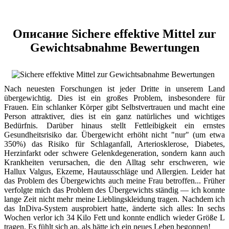
Описание Sichere effektive Mittel zur
Gewichtsabnahme Bewertungen
Nach neuesten Forschungen ist jeder Dritte in unserem Land
übergewichtig. Dies ist ein großes Problem, insbesondere für
Frauen. Ein schlanker Körper gibt Selbstvertrauen und macht eine
Person attraktiver, dies ist ein ganz natürliches und wichtiges
Bedürfnis. Darüber hinaus stellt Fettleibigkeit ein ernstes
Gesundheitsrisiko dar. Übergewicht erhöht nicht "nur" (um etwa
350%) das Risiko für Schlaganfall, Arteriosklerose, Diabetes,
Herzinfarkt oder schwere Gelenkdegeneration, sondern kann auch
Krankheiten verursachen, die den Alltag sehr erschweren, wie
Hallux Valgus, Ekzeme, Hautausschläge und Allergien. Leider hat
das Problem des Übergewichts auch meine Frau betroffen... Früher
verfolgte mich das Problem des Übergewichts ständig — ich konnte
lange Zeit nicht mehr meine Lieblingskleidung tragen. Nachdem ich
das InDiva‑System ausprobiert hatte, änderte sich alles: In sechs
Wochen verlor ich 34 Kilo Fett und konnte endlich wieder Größe L
tragen. Es fühlt sich an, als hätte ich ein neues Leben begonnen!