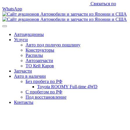
Связаться по
WhatsApp
Автоаукционы
Услуги
Авто под полную пошлину
Конструкторы
Распилы
Автозапчасти
ТО Кей Каров
Запчасти
Авто в наличии
Без пробега по РФ
Toyota ROOMY Full-time 4WD
С пробегом по РФ
Под восстановление
Контакты