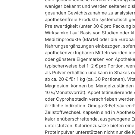
weniger bekannt und werden seltener disku
gesunden Gewichtszunahme zu analysieren
apothekenfreie Produkte systematisch ge
Preiswertigkeit (unter 30 € pro Packung 
Wirksamkeit auf Basis von Studien oder kl
Medizinprodukte (BfArM) oder die Europä
Nahrungsergänzungen einbezogen, sofern
apothekenverfügbaren Mitteln wurden ide
oder günstere Eigenmarken von Apotheken 
typischerweise bei 1–2 € pro Portion, we
als Pulver erhältlich und kann in Shakes o
ab ca. 20 € für 1 kg (ca. 30 Portionen). 
Magnesium können bei Mangelzuständen d
10 €/Monatsvorrät). Appetitstimulierende
oder Cyproheptadin verschrieben werden,
ärztliche Indikation. Omega‑3‑Fettsäuren‑
Zellstoffwechsel. Kapseln sind in Apothek
kalorienüberschreitende, ausgewogene Er
unterstützen: Kalorienzusätze bieten eine
Proteinpulver unterstützen nicht nur die