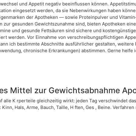
wechsel und Appetit negativ beeinflussen können. Appetitstimul
ation eingesetzt werden, da sie Nebenwirkungen haben können.
enmarken der Apotheken — sowie Proteinpulver und Vitamin‑M
eln zur gesunden Gewichtszunahme sind, bieten Apotheken eine
tamine und gesunde Fettsäuren sind sichere und kostengünstige
t werden. Vor Einnahme von verschreibungspflichtigen Appetit
nn ich bestimmte Abschnitte ausführlicher gestalten, weitere 
Anwendung, chronische Erkrankungen) abstimmen. Gerne helfe i
es Mittel zur Gewichtsabnahme Ap
uf alle K rperteile gleichzeitig wirkt: jeden Tag verschwindet da
Kinn, Hals, Arme, Bauch, Taille, H ften, Ges , Beine. Verfahren