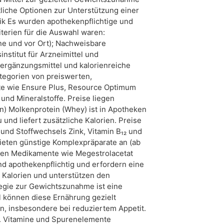
ltliche Optionen zur Unterstützung einer
k Es wurden apothekenpflichtige und
terien für die Auswahl waren:
ine und vor Ort); Nachweisbare
nstitut für Arzneimittel und
sergänzungsmittel und kalorienreiche
egorien von preiswerten,
kte wie Ensure Plus, Resource Optimum
und Mineralstoffe. Preise liegen
in) Molkenprotein (Whey) ist in Apotheken
und liefert zusätzliche Kalorien. Preise
 und Stoffwechsels Zink, Vitamin B₁₂ und
eten günstige Komplexpräparate an (ab
önnen Medikamente wie Megestrolacetat
d apothekenpflichtig und erfordern eine
e Kalorien und unterstützen den
ategie zur Gewichtszunahme ist eine
 können diese Ernährung gezielt
en, insbesondere bei reduziertem Appetit.
u. Vitamine und Spurenelemente