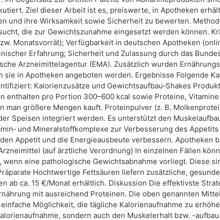
tiert. Ziel dieser Arbeit ist es, preiswerte, in Apotheken erhä
 und ihre Wirksamkeit sowie Sicherheit zu bewerten. Methodi
sucht, die zur Gewichtszunahme eingesetzt werden können. Kri
bzw. Monatsvorrät); Verfügbarkeit in deutschen Apotheken (onl
inischer Erfahrung; Sicherheit und Zulassung durch das Bundesi
ische Arzneimittelagentur (EMA). Zusätzlich wurden Ernährung
 sie in Apotheken angeboten werden. Ergebnisse Folgende Kat
ntifiziert: Kalorienzusätze und Gewichtsaufbau‑Shakes Produ
enthalten pro Portion 300–600 kcal sowie Proteine, Vitamine 
nn man größere Mengen kauft. Proteinpulver (z. B. Molkenprote
der Speisen integriert werden. Es unterstützt den Muskelaufbau 
Vitamin‑ und Mineralstoffkomplexe zur Verbesserung des Appetits
en Appetit und die Energieausbeute verbessern. Apotheken bi
 Arzneimittel (auf ärztliche Verordnung) In einzelnen Fällen k
 wenn eine pathologische Gewichtsabnahme vorliegt. Diese sin
Präparate Hochtwertige Fettsäuren liefern zusätzliche, gesund
en ab ca. 15 €/Monat erhältlich. Diskussion Die effektivste Str
nährung mit ausreichend Proteinen. Die oben genannten Mittel
 einfache Möglichkeit, die tägliche Kalorienaufnahme zu erhöh
 Kalorienaufnahme, sondern auch den Muskelerhalt bzw. -aufba