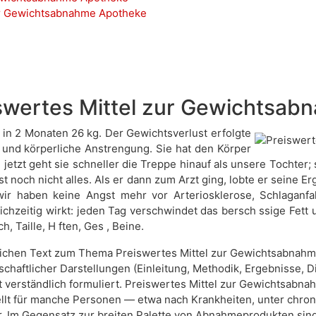
ur Gewichtsabnahme Apotheke
swertes Mittel zur Gewichtsab
 in 2 Monaten 26 kg. Der Gewichtsverlust erfolgte
n und körperliche Anstrengung. Sie hat den Körper
 jetzt geht sie schneller die Treppe hinauf als unsere Tochter;
t noch nicht alles. Als er dann zum Arzt ging, lobte er seine 
wir haben keine Angst mehr vor Arteriosklerose, Schlaganfal
leichzeitig wirkt: jeden Tag verschwindet das bersch ssige Fett
 Taille, H ften, Ges , Beine.
lichen Text zum Thema Preiswertes Mittel zur Gewichtsabnahme
chaftlicher Darstellungen (Einleitung, Methodik, Ergebnisse, Dis
 verständlich formuliert. Preiswertes Mittel zur Gewichtsabn
llt für manche Personen — etwa nach Krankheiten, unter chro
r. Im Gegensatz zur breiten Palette von Abnahmeprodukten sin