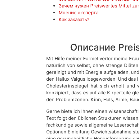
Зачем нужен Preiswertes Mittel z
Мнение эксперта
Как заказать?
Описание Prei
Mit Hilfe meiner Formel verlor meine Frau
natürlich von selbst, ohne strenge Diäte
gereinigt und mit Energie aufgeladen, und
den Hallux Valgus losgeworden! Und das is
Cholesterinspiegel hat sich erholt und 
konzipiert, dass es auf alle K rperteile g
den Problemzonen: Kinn, Hals, Arme, Bauch,
Gerne biete ich Ihnen einen wissenschaft
Text folgt den üblichen Strukturen wissens
fachkundige sowie allgemeine Leserschaft
Optionen Einleitung Gewichtsabnahme ste
eine gesundheitliche Herausforderung da