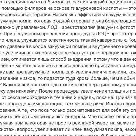
это увеличение его объемов за счет инъекций специальных
с помощью филлеров на основе гиалуроновой кислоты — эт
ум-эректорная терапия. Насколько эффективны вакуумные 
уумная помпа, которая с одной стороны стала более мощной
адежно управляемой. ЛОД - эректотерапия (вакуум) с фотос
. При регулярном проведении процедуры ЛОД - эректотера
го члена, улучшается эластичность тканей кавернозных. Ко
ого давления в колбе вакуумной помпы и внутреннего крове
о увеличивает их объем; способствует регенерации клеток
ей, отличается лишь способ внедрения, потому что в данн
ена - менять влияние в насосе довольно пристально и медл
жу вам про вакуумные помпы для увеличения члена или, как
 давление низкое, то подастся туда крови больше, чем в обы
? Важнейшей частью подготовки к безоперационному увел
зку или наклейку. После процедуры увеличения толщины по
от секса необходимо в течение 2 недель, пока не. Длина ч
дет проведена имплантация, тем меньше риск. Иногда паци
вания. А те, кто пока только рассматривают для себя эту 
ичить пенис помпой или экстендером. Мне посоветовали пр
уумная помпа которая не просто рекламой известна.можете п
иотаж, вопрос, увеличивает ли член вакуумная помпа, наход
 процедура помпирование и безопасна ли она? Как пользова