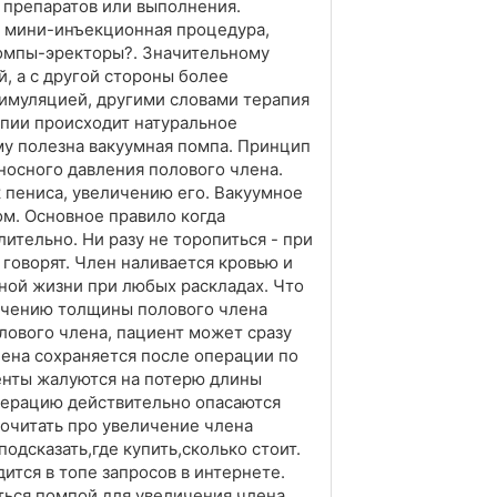
 препаратов или выполнения.
о мини-инъекционная процедура,
помпы-эректоры?. Значительному
, а с другой стороны более
тимуляцией, другими словами терапия
пии происходит натуральное
му полезна вакуумная помпа. Принцип
носного давления полового члена.
 пениса, увеличению его. Вакуумное
ом. Основное правило когда
ительно. Ни разу не торопиться - при
 говорят. Член наливается кровью и
чной жизни при любых раскладах. Что
ичению толщины полового члена
лового члена, пациент может сразу
лена сохраняется после операции по
енты жалуются на потерю длины
операцию действительно опасаются
очитать про увеличение члена
одсказать,где купить,сколько стоит.
ится в топе запросов в интернете.
ться помпой для увеличения члена,