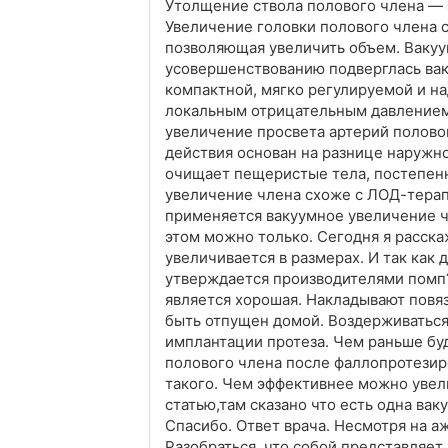
Утолщение ствола полового члена — 
Увеличение головки полового члена 
позволяющая увеличить объем. Ваку
усовершенствованию подверглась вак
компактной, мягко регулируемой и н
локальным отрицательным давлением
увеличение просвета артерий полово
действия основан на разнице наружн
очищает пещеристые тела, постепенн
увеличение члена схоже с ЛОД-терапи
применяется вакуумное увеличение чл
этом можно только. Сегодня я расска
увеличивается в размерах. И так как
утверждается производителями помп
является хорошая. Накладывают повя
быть отпущен домой. Воздерживаться 
имплантации протеза. Чем раньше бу
полового члена после фаллопротезиро
такого. Чем эффективнее можно увел
статью,там сказано что есть одна вак
Спасибо. Ответ врача. Несмотря на аж
Разобраться, что собой представляет