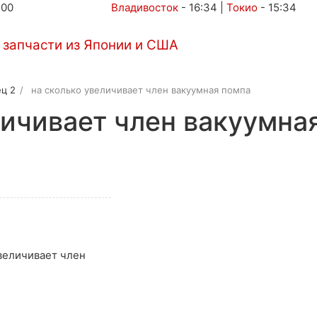
:00
Владивосток
-
16:34
|
Токио
-
15:34
Автоаукционы
Услуги
Контакты
ц 2
на сколько увеличивает член вакуумная помпа
личивает член вакуумна
)
увеличивает член