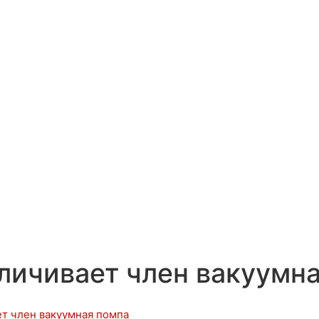
еличивает член вакуумн
ет член вакуумная помпа