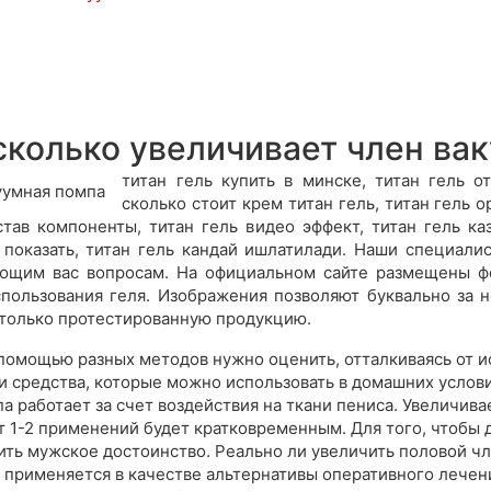
сколько увеличивает член ва
титан гель купить в минске, титан гель о
сколько стоит крем титан гель, титан гель о
тав компоненты, титан гель видео эффект, титан гель каз
ь показать, титан гель кандай ишлатилади. Наши специал
ющим вас вопросам. На официальном сайте размещены фо
спользования геля. Изображения позволяют буквально за н
 только протестированную продукцию.
помощью разных методов нужно оценить, отталкиваясь от и
и средства, которые можно использовать в домашних услов
а работает за счет воздействия на ткани пениса. Увеличива
от 1-2 применений будет кратковременным. Для того, чтобы 
ить мужское достоинство. Реально ли увеличить половой ч
е применяется в качестве альтернативы оперативного лече