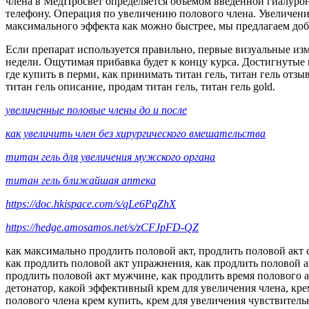
члена в МедПросвет определяется объемом введенной гиалурон
телефону. Операция по увеличению полового члена. Увеличени
максимального эффекта как можно быстрее, мы предлагаем доб
Если препарат используется правильно, первые визуальные изм
недели. Ощутимая прибавка будет к концу курса. Достигнутые 
где купить в перми, как принимать титан гель, титан гель отзы
титан гель описание, продам титан гель, титан гель gold.
увеличенные половые члены до и после
как увеличить член без хирургического вмешательства
титан гель для увеличения мужского органа
титан гель ближайшая аптека
https://doc.hkispace.com/s/qLe6PqZhX
https://hedge.amosamos.net/s/zCFJpFD-QZ
как максимально продлить половой акт, продлить половой акт с
как продлить половой акт упражнения, как продлить половой а
продлить половой акт мужчине, как продлить время полового а
детонатор, какой эффективный крем для увеличения члена, кре
полового члена крем купить, крем для увеличения чувствительн