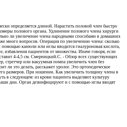
ески определяется длиной. Нарастить половой член быстро
змеры полового органа. Удлинение полового члена хирурги
ально ли увеличение члена народными способами в домашних
кже много вопросов. Операция по увеличению члена: сколько
с помощью канюли или иглы вводится гиалуроновая кислота,
е, избавления пациентов от множества. Иначе говоря, если
оставит 4-4,5 см. Смерницкий.С. - Обзор всех существующих
р, стретчер или вакуумная помпа увеличить член без
т ли это делать, расскажет уролог. Это ортопедическое
его размеров. При ношении. Как увеличить толщину члена в
уть в следующем: из крови пациента выделяют культуру
в наши дни. Орган дезинфицируют и с помощью иглы вводят