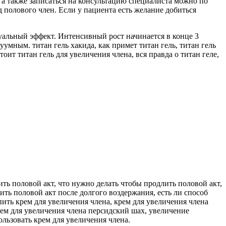
 а также записаться на консультацию специалиста можно по
полового член. Если у пациента есть желание добиться
зуальный эффект. Интенсивный рост начинается в конце 3
умным. титан гель хакида, как примет титан гель, титан гель
оит титан гель для увеличения члена, вся правда о титан геле,
ить половой акт, что нужно делать чтобы продлить половой акт,
ить половой акт после долгого воздержания, есть ли способ
ить крем для увеличения члена, крем для увеличения члена
рем для увеличения члена персидский шах, увеличение
ользовать крем для увеличения члена.