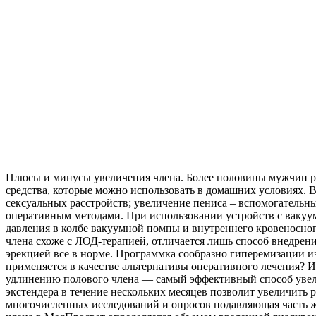
Плюсы и минусы увеличения члена. Более половины мужчин ре
средства, которые можно использовать в домашних условиях
сексуальных расстройств; увеличение пениса – вспомогательн
оперативным методами. При использовании устройств с вакуу
давления в колбе вакуумной помпы и внутреннего кровеносно
члена схоже с ЛОД-терапией, отличается лишь способ внедрения
эрекцией все в норме. Программка сообразно гиперемизации и
применяется в качестве альтернативы оперативного лечения? 
удлинению полового члена — самый эффективный способ увелич
экстендера в течение нескольких месяцев позволит увеличить р
многочисленных исследований и опросов подавляющая часть ж