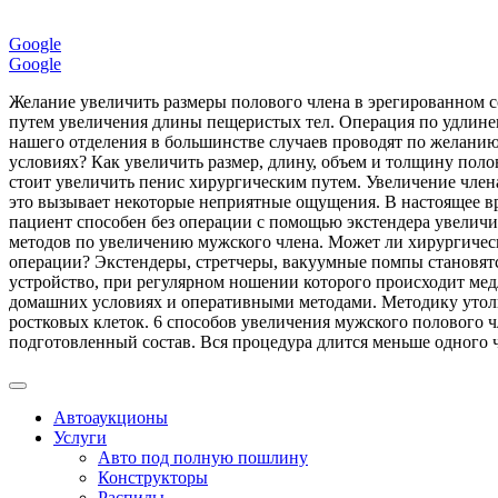
Google
Google
Желание увеличить размеры полового члена в эрегированном с
путем увеличения длины пещеристых тел. Операция по удлине
нашего отделения в большинстве случаев проводят по желани
условиях? Как увеличить размер, длину, объем и толщину поло
стоит увеличить пенис хирургическим путем. Увеличение член
это вызывает некоторые неприятные ощущения. В настоящее вре
пациент способен без операции с помощью экстендера увеличит
методов по увеличению мужского члена. Может ли хирургическ
операции? Экстендеры, стретчеры, вакуумные помпы становятся
устройство, при регулярном ношении которого происходит мед
домашних условиях и оперативными методами. Методику утолще
ростковых клеток. 6 способов увеличения мужского полового 
подготовленный состав. Вся процедура длится меньше одного ч
Автоаукционы
Услуги
Авто под полную пошлину
Конструкторы
Распилы