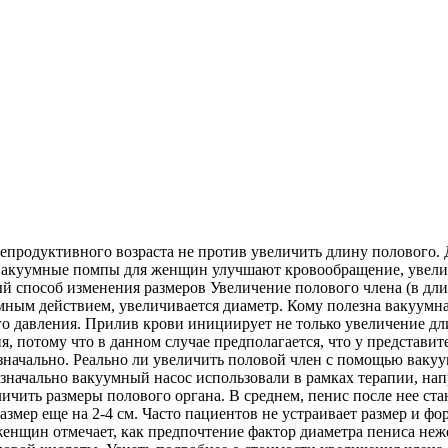
продуктивного возраста не против увеличить длину полового. 
. Вакуумные помпы для женщин улучшают кровообращение, увели
ый способ изменения размеров Увеличение полового члена (в дл
мным действием, увеличивается диаметр. Кому полезна вакуумн
го давления. Прилив крови инициирует не только увеличение д
, потому что в данном случае предполагается, что у представите
значально. Реально ли увеличить половой член с помощью вакуу
Изначально вакуумный насос использовали в рамках терапии, н
ить размеры полового органа. В среднем, пенис после нее стан
азмер еще на 2-4 см. Часто пациентов не устраивает размер и ф
енщин отмечает, как предпочтение фактор диаметра пениса не