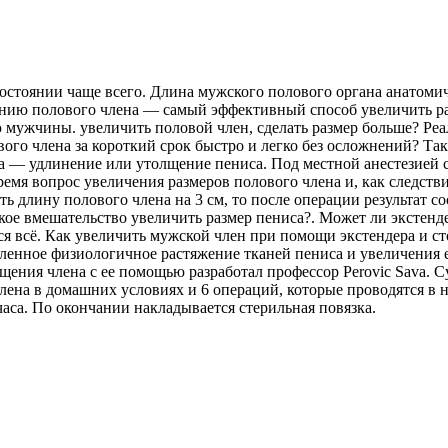
остоянии чаще всего. Длина мужского полового органа анатомич
нию полового члена — самый эффективный способ увеличить ра
ю мужчины. увеличить половой член, сделать размер больше? Ре
вого члена за короткий срок быстро и легко без осложнений? Та
а — удлинение или утолщение пениса. Под местной анестезией 
мя вопрос увеличения размеров полового члена и, как следстви
ь длину полового члена на 3 см, то после операции результат с
ое вмешательство увеличить размер пениса?. Может ли экстенде
 всё. Как увеличить мужской член при помощи экстендера и стои
ленное физиологичное растяжение тканей пениса и увеличения 
ния члена с ее помощью разработал профессор Perovic Sava. С
члена в домашних условиях и 6 операций, которые проводятся 
аса. По окончании накладывается стерильная повязка.