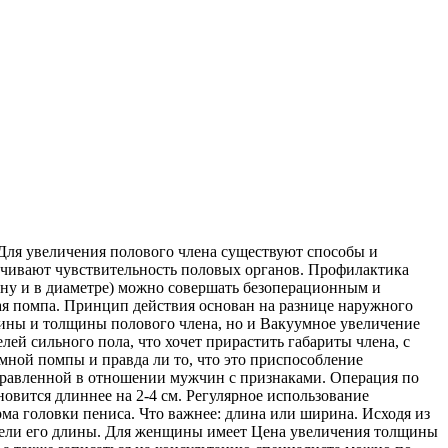
Для увеличения полового члена существуют способы и
чивают чувствительность половых органов. Профилактика
ину и в диаметре) можно совершать безоперационным и
ая помпа. Принцип действия основан на разнице наружного
лины и толщины полового члена, но и Вакуумное увеличение
лей сильного пола, что хочет прирастить габариты члена, с
мной помпы и правда ли то, что это приспособление
аправленной в отношении мужчин с признаками. Операция по
овится длиннее на 2-4 см. Регулярное использование
орма головки пениса. Что важнее: длина или ширина. Исходя из
жели его длины. Для женщины имеет Цена увеличения толщины