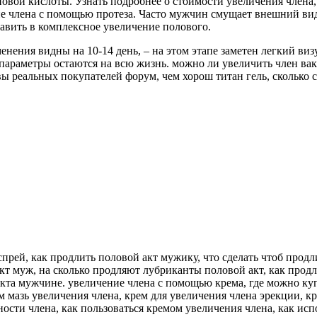
овой кислоты. Узнать подробнее о стоимости увеличения члена,
е члена с помощью протеза. Часто мужчин смущает внешний вид 
авить в комплексное увеличение полового.
енения видны на 10-14 день, – на этом этапе заметен легкий ви
параметры остаются на всю жизнь. можно ли увеличить член ваку
вы реальных покупателей форум, чем хорош титан гель, сколько ст
прей, как продлить половой акт мужику, что сделать чтоб продл
кт муж, на сколько продляют лубриканты половой акт, как продл
кта мужчине. увеличение члена с помощью крема, где можно куп
м мазь увеличения члена, крем для увеличения члена эрекции, к
ости члена, как пользоваться кремом увеличения члена, как исп