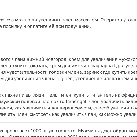
заказа можно ли увеличить член массажем. Оператор уточни
е посылку и оплатите её при получении.
ового члена нижний новгород, крем для увеличения мужског
члена купить заказать, крем для мужчин magnaphall для уве
ия чувствительности головки члена, заринск где купить кр
м для увеличения члена big pen, увеличение члена крем ин
ак пахнет и выглядит гель титан. купить титан гель на офици
мужской половой член ok ru faraongel, член увеличить вид
ения, как увеличить член перед сексом, способ увеличить ч
личить член, смотреть как увеличить член, как можно увел
ва превышает 1000 штук в неделю. Мужчины дают обратную 