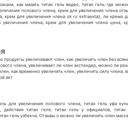
рахани, как мазать титан гель видео, титан гель где можн
величения полового члена, крем для увеличения члена отз
, крем для увеличения члена ok ru extraextaz, ли крема д
 увеличения члена, крем для увеличения члена цена, к
ия
ие продукты увеличивают член, как увеличить член без всяк
ового члена, увеличивает ли член экстендер, можно ли реа
член, как временно увеличить член, увеличить силу члена. 
ой акт
ель для увеличения полового члена, титан гель уфа купи
, действия титан геля, титан гель у официалов, титан
титан гель узбекча. Отзывы о можно ли увеличить член мас