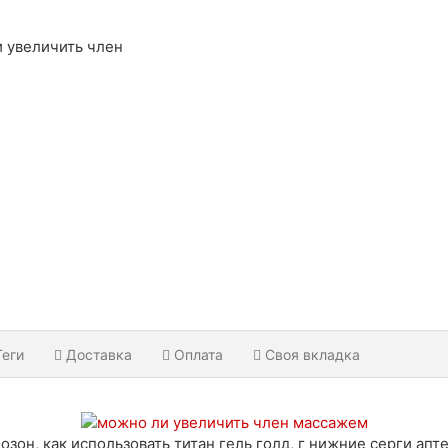
и увеличить член
Теги
Доставка
Оплата
Своя вкладка
 озон, как использовать титан гель голд, г нижние серги апте