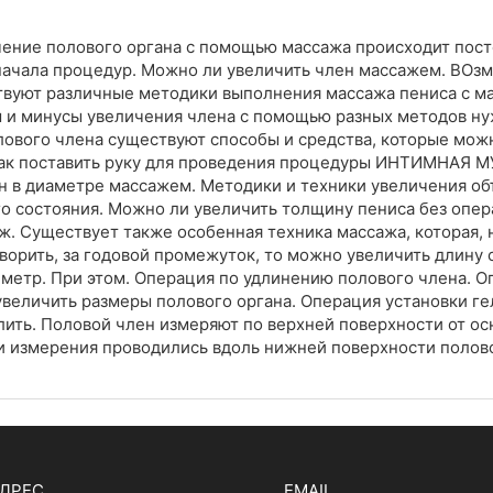
чение полового органа с помощью массажа происходит пос
начала процедур. Можно ли увеличить член массажем. ВОз
твуют различные методики выполнения массажа пениса с м
и минусы увеличения члена с помощью разных методов нуж
лового члена существуют способы и средства, которые мож
ю как поставить руку для проведения процедуры ИНТИМН
ен в диаметре массажем. Методики и техники увеличения о
го состояния. Можно ли увеличить толщину пениса без опер
аж. Существует также особенная техника массажа, которая,
оворить, за годовой промежуток, то можно увеличить длину
тиметр. При этом. Операция по удлинению полового члена. 
величить размеры полового органа. Операция установки ге
ить. Половой член измеряют по верхней поверхности от осн
и измерения проводились вдоль нижней поверхности половог
ДРЕС
EMAIL