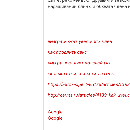
сайте, рекомендуют друзьям и знако
наращивании длины и обхвата члена 
виагра может увеличить член
как продлить секс
виагра продляет половой акт
сколько стоит крем титан гель
https://auto-expert-krd.ru/articles/13
http://carms.ru/articles/4139-kak-uve
Google
Google