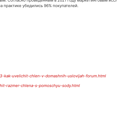
мым. Согласно проведенным в 2021 году маркетинговым исс
на практике убедились 96% покупателей.
923-kak-uvelichit-chlen-v-domashnih-uslovijah-forum.html
lichit-razmer-chlena-s-pomoschyu-sody.html