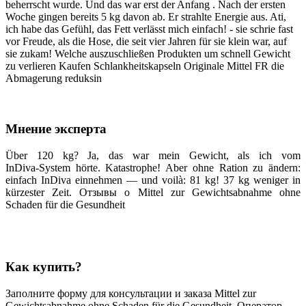
beherrscht wurde. Und das war erst der Anfang . Nach der ersten
Woche gingen bereits 5 kg davon ab. Er strahlte Energie aus. Ati,
ich habe das Gefühl, das Fett verlässt mich einfach! - sie schrie fast
vor Freude, als die Hose, die seit vier Jahren für sie klein war, auf
sie zukam! Welche auszuschließen Produkten um schnell Gewicht
zu verlieren Kaufen Schlankheitskapseln Originale Mittel FR die
Abmagerung reduksin
Мнение эксперта
Über 120 kg? Ja, das war mein Gewicht, als ich vom
InDiva‑System hörte. Katastrophe! Aber ohne Ration zu ändern:
einfach InDiva einnehmen — und voilà: 81 kg! 37 kg weniger in
kürzester Zeit. Отзывы о Mittel zur Gewichtsabnahme ohne
Schaden für die Gesundheit
Как купить?
Заполните форму для консультации и заказа Mittel zur
Gewichtsabnahme ohne Schaden für die Gesundheit. Оператор