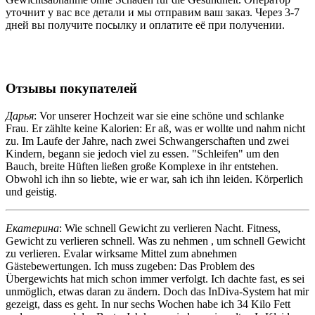
уточнит у вас все детали и мы отправим ваш заказ. Через 3-7
дней вы получите посылку и оплатите её при получении.
Отзывы покупателей
Дарья
: Vor unserer Hochzeit war sie eine schöne und schlanke
Frau. Er zählte keine Kalorien: Er aß, was er wollte und nahm nicht
zu. Im Laufe der Jahre, nach zwei Schwangerschaften und zwei
Kindern, begann sie jedoch viel zu essen. "Schleifen" um den
Bauch, breite Hüften ließen große Komplexe in ihr entstehen.
Obwohl ich ihn so liebte, wie er war, sah ich ihn leiden. Körperlich
und geistig.
Екатерина
: Wie schnell Gewicht zu verlieren Nacht. Fitness,
Gewicht zu verlieren schnell. Was zu nehmen , um schnell Gewicht
zu verlieren. Evalar wirksame Mittel zum abnehmen
Gästebewertungen. Ich muss zugeben: Das Problem des
Übergewichts hat mich schon immer verfolgt. Ich dachte fast, es sei
unmöglich, etwas daran zu ändern. Doch das InDiva‑System hat mir
gezeigt, dass es geht. In nur sechs Wochen habe ich 34 Kilo Fett