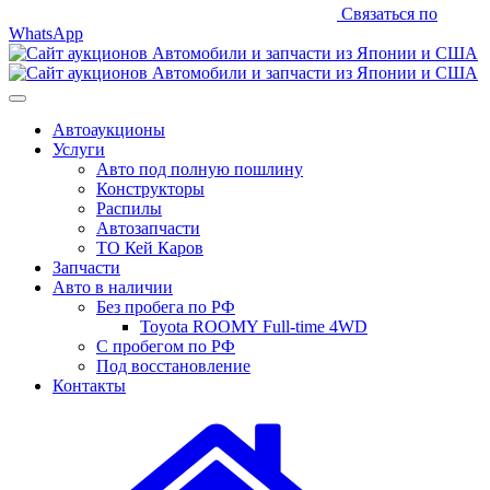
Связаться по
WhatsApp
Автоаукционы
Услуги
Авто под полную пошлину
Конструкторы
Распилы
Автозапчасти
ТО Кей Каров
Запчасти
Авто в наличии
Без пробега по РФ
Toyota ROOMY Full-time 4WD
С пробегом по РФ
Под восстановление
Контакты