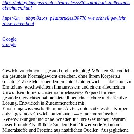
https://billing.latvijasdzimtas.lv/articles/2865-zitrone-als-mittel-zum-
abnehmen.html
https://xn----ttbgni0a.xn--p1ai/articles/39770-wie-schnell-gewicht-
zu-verlieren.html
Google
Google
Gewicht zunehmen — gesund und nachhaltig! Möchten Sie endlich
ein gesundes Normalgewicht erreichen, ohne Ihrem Körper zu
schaden? Viele Menschen leiden unter Untergewicht — das kann zu
Ermüdung, geschwächtem Immunsystem und einem allgemeinen
Unwohlsein führen. Unser naturbelassenes Präparat für eine
gesunde Gewichtszunahme bietet Ihnen eine sichere und effektive
Lösung. Entwickelt in Zusammenarbeit mit
Ernährungswissenschaftlern und Ärzten, unterstützt es den Körper
dabei, gesundes Gewicht aufzubauen — ohne unerwünschte
Nebenwirkungen und ohne Schaden für Ihre Gesundheit. Warum
unser Produkt? Natürliche Zutaten: Enthält wertvolle Vitamine,
Mineralstoffe und Proteine aus natürlichen Quellen. Ausgeglichene