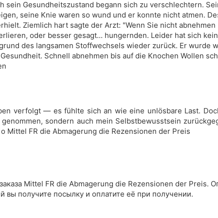
ch sein Gesundheitszustand begann sich zu verschlechtern. S
teigen, seine Knie waren so wund und er konnte nicht atmen. De
ielt. Ziemlich hart sagte der Arzt: "Wenn Sie nicht abnehmen u
 verlieren, oder besser gesagt... hungernden. Leider hat sich ke
fgrund des langsamen Stoffwechsels wieder zurück. Er wurde w
e Gesundheit. Schnell abnehmen bis auf die Knochen Wollen sch
en
n verfolgt — es fühlte sich an wie eine unlösbare Last. Do
en genommen, sondern auch mein Selbstbewusstsein zurückgeg
 о Mittel FR die Abmagerung die Rezensionen der Preis
аказа Mittel FR die Abmagerung die Rezensionen der Preis. О
ей вы получите посылку и оплатите её при получении.