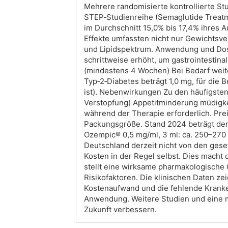
Mehrere randomisierte kontrollierte St
STEP‑Studienreihe (Semaglutide Treatmen
im Durchschnitt 15,0% bis 17,4% ihres 
Effekte umfassten nicht nur Gewichtsv
und Lipidspektrum. Anwendung und Dosi
schrittweise erhöht, um gastrointesti
(mindestens 4 Wochen) Bei Bedarf weit
Typ‑2‑Diabetes beträgt 1,0 mg, für di
ist). Nebenwirkungen Zu den häufigsten
Verstopfung) Appetitminderung müdigkeit
während der Therapie erforderlich. Pre
Packungsgröße. Stand 2024 beträgt der
Ozempic® 0,5 mg/ml, 3 ml: ca. 250–270
Deutschland derzeit nicht von den geset
Kosten in der Regel selbst. Dies macht 
stellt eine wirksame pharmakologische 
Risikofaktoren. Die klinischen Daten z
Kostenaufwand und die fehlende Kranke
Anwendung. Weitere Studien und eine m
Zukunft verbessern.