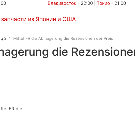
:00
Владивосток
-
22:00
|
Токио
-
21:00
Автоаукционы
Услуги
Контакты
ц 2
Mittel FR die Abmagerung die Rezensionen der Preis
magerung die Rezensionen
ttel FR die