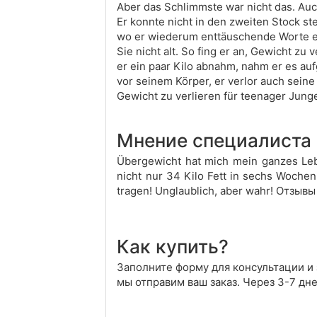
Aber das Schlimmste war nicht das. Au
Er konnte nicht in den zweiten Stock s
wo er wiederum enttäuschende Worte erh
Sie nicht alt. So fing er an, Gewicht zu
er ein paar Kilo abnahm, nahm er es au
vor seinem Körper, er verlor auch sein
Gewicht zu verlieren für teenager Jung
Мнение специалиста
Übergewicht hat mich mein ganzes Lebe
nicht nur 34 Kilo Fett in sechs Woch
tragen! Unglaublich, aber wahr! Отзывы
Как купить?
Заполните форму для консультации и з
мы отправим ваш заказ. Через 3-7 дн