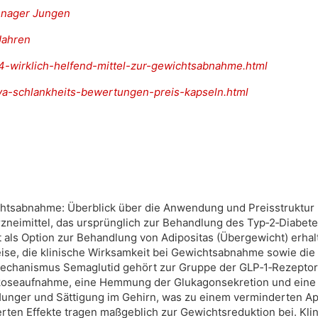
eenager Jungen
Jahren
434-wirklich-helfend-mittel-zur-gewichtsabnahme.html
diva-schlankheits-bewertungen-preis-kapseln.html
sabnahme: Überblick über die Anwendung und Preisstruktur E
Arzneimittel, das ursprünglich zur Behandlung des Typ‑2‑Diabetes
s Option zur Behandlung von Adipositas (Übergewicht) erhalte
se, die klinische Wirksamkeit bei Gewichtsabnahme sowie die 
chanismus Semaglutid gehört zur Gruppe der GLP‑1‑Rezeptora
ukoseaufnahme, eine Hemmung der Glukagonsekretion und ein
Hunger und Sättigung im Gehirn, was zu einem verminderten Ap
rten Effekte tragen maßgeblich zur Gewichtsreduktion bei. Kli