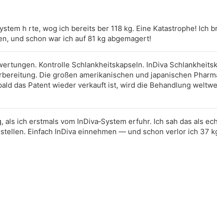
System h rte, wog ich bereits ber 118 kg. Eine Katastrophe! Ich 
n, und schon war ich auf 81 kg abgemagert!
wertungen. Kontrolle Schlankheitskapseln. InDiva Schlankheitsk
 Vorbereitung. Die großen amerikanischen und japanischen Pha
ald das Patent wieder verkauft ist, wird die Behandlung weltwei
g, als ich erstmals vom InDiva‑System erfuhr. Ich sah das als ec
tellen. Einfach InDiva einnehmen — und schon verlor ich 37 k