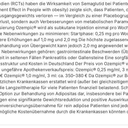
udien (RCTs) haben die Wirksamkeit von Semaglutid bei Patiente
t Effect in People with obesity) zeigte sich, dass Patienten, d
Ausgangsgewichts verloren — im Vergleich zu einer Placebogrupp
erlust, sondern auch Verbesserungen von metabolischen Parame
erung Ozempic® wird als subkutane Injektion einmal pro Woch
nale Nebenwirkungen zu minimieren: Startphase: 0,25 mg pro W
ere Erhöhungen auf 1,0 mg und 2,0 mg Die höchste zugelassen
e Behandlung von Übergewicht kann jedoch 2,0 mg angewendet w
 Nebenwirkungen gehören: gastrointestinale Beschwerden (Übel
 in seltenen Fällen Pankreatitis oder Gallensteine Eine sorgfä
isstruktur und Kosten in Deutschland Der Preis von Ozempic® va
 ungefähre Apothekenverkaufspreis: Ozempic® 0,25 mg/ml, 3 ml
 € Ozempic® 1,0 mg/ml, 3 ml: ca. 350–380 € Da Ozempic® zur B
zlichen Krankenkassen erstattet wird (außer bei gleichzeitigem
die Langzeittherapie für viele Patienten finanziell belastend. 
Option zur Behandlung von Adipositas dar, insbesondere bei Pa
eigen eine signifikante Gewichtsreduktion und positive Auswirk
nversicherungsübernahme für rein adipöse Patienten sind jedo
ögliche Kostenübernahme durch die Krankenkassen könnten di