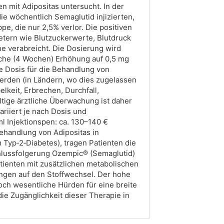
n mit Adipositas untersucht. In der
ie wöchentlich Semaglutid injizierten,
e, die nur 2,5% verlor. Die positiven
tern wie Blutzuckerwerte, Blutdruck
e verabreicht. Die Dosierung wird
oche (4 Wochen) Erhöhung auf 0,5 mg
e Dosis für die Behandlung von
erden (in Ländern, wo dies zugelassen
keit, Erbrechen, Durchfall,
ltige ärztliche Überwachung ist daher
riiert je nach Dosis und
 Injektionspen: ca. 130–140 €
ehandlung von Adipositas in
 Typ‑2‑Diabetes), tragen Patienten die
Schlussfolgerung Ozempic® (Semaglutid)
tienten mit zusätzlichen metabolischen
ungen auf den Stoffwechsel. Der hohe
ch wesentliche Hürden für eine breite
e Zugänglichkeit dieser Therapie in