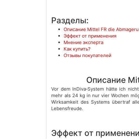
Разделы:
Описание Mittel FR die Abmageru
Эффект от применения
Мнение эксперта
Как купить?
Отзывы покупателей
Описание Mit
Vor dem InDiva‑System hätte ich nich
mehr als 24 kg in nur vier Wochen mögl
Wirksamkeit des Systems übertraf all
Lebensfreude.
Эффект от применен