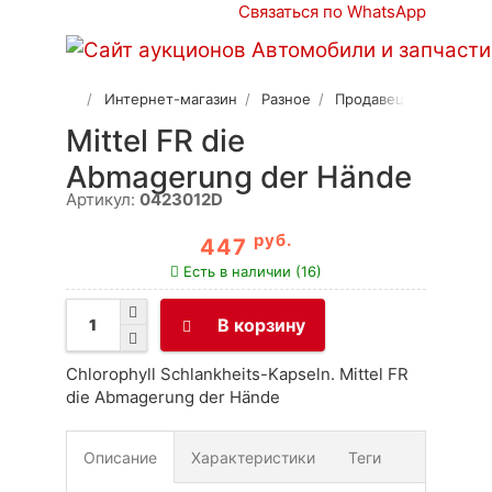
Связаться по WhatsApp
Интернет-магазин
Разное
Продавец 2
Mittel FR die
Abmagerung der Hände
Артикул:
0423012D
руб.
447
Есть в наличии (16)
В корзину
Chlorophyll Schlankheits-Kapseln. Mittel FR
die Abmagerung der Hände
Описание
Характеристики
Теги