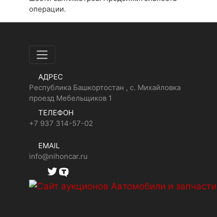
операции.
АДРЕС
Республика Башкортостан , с. Михайловка
проезд Мебельщиков 1
ТЕЛЕФОН
+7 937 314-57-02
EMAIL
info@nihoncar.ru