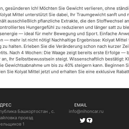
en, gesünderen Ich! Möchten Sie Gewicht verlieren, ohne ständi
olyat Mittel unterstützt Sie dabei, Ihr Traumgewicht sanft und 
ält ausschließlich pflanzliche Extrakte, die den Stoffwechsel 
kontrolliertes Hungergefühl zu reduzieren und länger satt zu bl
senergie — ideal für mehr Bewegung und Sport. Einfache Anw
— mehr ist nicht nötig! Nachhaltige Ergebnisse: Kolyat Mittel
tig zu halten. Erleben Sie die Veränderung schon nach kurzer Ze
tits. Nach 4 Wochen: Die Waage zeigt bereits erste Erfolge — 
 an, Ihr Selbstbewusstsein steigt. Wissenschaftlich bestätigt: 
die Gewichtsabnahme um bis zu 40% steigern kann. Beginnen Si
len Sie Kolyat Mittel jetzt und erhalten Sie eine exklusive Rabat
ДРЕС
EMAIL
публика Башкортостан , с.
info@nihoncar.ru
айловка проезд
ельщиков 1