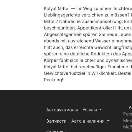
Kolyat Mittel — Ihr Weg zu einem leichter
Lieblingsgerichte verzichten zu müssen? K
Mittel? Natürliche Zusammensetzung: Enth
beschleunigen. Appetitkontrolle: Hilft, un
Abgeschlagenheit spüren Sie neue Leben
abends mit ausreichend Wasser einnehmen 
hilft auch, das erreichte Gewicht langfris
spüren eine deutliche Reduktion des Appe
Körper fühlt sich leichter und dynamischer
Kolyat Mittel bei regelmäßiger Einnahme 
Gewichtsverlustziel in Wirklichkeit. Bestel
Packung!
А
Автоаукционы
Услуги
Рес
Мих
Запчасти
Авто в наличии
Меб