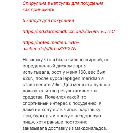
Спирулина в капсулах для похудения
как принимать
5 капсул для похудения
https://md.darmstadt.ccc.de/s/0H9bTVDTcC
https://notes.medien.rwth-
aachen.de/s/6rha8YP27N
Не скажу что я была сильно жирной, но
определенный дискомфорт я
испытывала, рост у меня 168, вес был
92кг., после курса leptigen meridian я
стала весить 79кг. Для меня это лучшее
доказательство результативности
средства! Появился какой-то
спортивный интерес к похудению, я
даже не хочу есть чипсы, картошку
фри, бургеры и прочую нездоровую
пищу, хотя раньше постоянно
заказывала доставку из макдональдса,