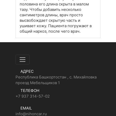
половина его длина скрыта в малом
тазу. Чтобы добавить несколько
сантиметров длины, врач просто
высвобождает скрытую часть и
ушивает кожу. Пациента погружают в
общий наркоз, после чего врач.
АДРЕС
Республика Башкортостан , с. Михайловка
проезд Мебельщиков 1
ТЕЛЕФОН
+7 937 314-57-02
EMAIL
info@nihoncar.ru