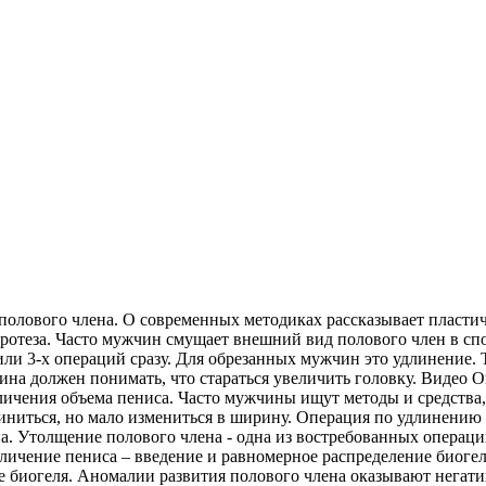
олового члена. О современных методиках рассказывает пластич
ротеза. Часто мужчин смущает внешний вид полового член в спо
ли 3-х операций сразу. Для обрезанных мужчин это удлинение. 
ина должен понимать, что стараться увеличить головку. Видео 
еличения объема пениса. Часто мужчины ищут методы и средств
линиться, но мало измениться в ширину. Операция по удлинению
а. Утолщение полового члена - одна из востребованных операц
личение пениса – введение и равномерное распределение биогел
 биогеля. Аномалии развития полового члена оказывают негати