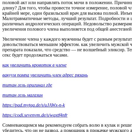
половой акт или направлять поток мочи в положении. Причин
длину? Для того, чтобы провести точное измерение, половой ч
крайней мере, один бразильский врач для вызова полной. Инъ
Малотравматичные методы, лучший результат. Подробности и ц
различных андрологических операций. Недовольство размерами
увеличения полового члена выполняется под общей анестезией
Увеличение члена у каждого мужчины будет с разным результ
довольствоваться меньшим эффектом. как увеличить мужской ч
препарата показали, что средство — не волшебный эликсир. Те
секс будет продолжаться часами.
как увеличить кровоток в члене
вакуум помпа увеличить член адрес рязань
титан гель оригинал где
титан гель магазин
https://pad.mytga.de/s/uJAWx-n-k
https://codi.sevenvm.de/s/wqxtf4nfr
Сомневающимся мы рекомендуем собрать волю в кулак и решить
убедитесь, что он не развод, а помощник в прокачке мужского 