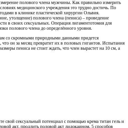
Измерение полового члена мужчины. Как правильно измерить
условиях медицинского учреждения это трудно достичь. По
тодами в клинике пластической хирургии Ольвия.
ние, утолщение) полового члена (пениса) – проведение
сти в своих сексуальных. Операция лигаментотомия для
зки полового члена до определённого уровня.
Лицам со скромными природными данными придется
что он за месяц превратит их в половых гигантов. Испытания
змеры пениса не стоит ждать, что член вырастет на 10 см, а
те свой сексуальный потенциал с помощью крема титан гель и
оловой акт, продлить половой акт лидокаином, 5 способов