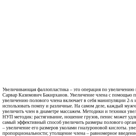
Увеличивающая фаллопластика – это операция по увеличению п
Сарвар Казимович Бакирханов. Увеличение члена с помощью п
увеличению полового члена включает в себя манипуляции 2-х и
использовать помпу и различные. На самом деле, каждый мужч
увеличить член в диаметре массажем. Методики и техники ув
НУП методик: растягивание, ношение грузов, пенис может уд
самый эффективный способ увеличить размеры полового орган
– увеличение его размеров уколами гиалуроновой кислоты. уве
пропорциональности; утолщение члена – равномерное введение