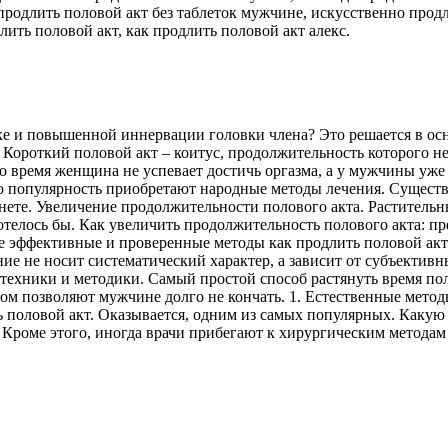
 продлить половой акт без таблеток мужчине, искусственно про
ить половой акт, как продлить половой акт алекс.
чке и повышенной иннервации головки члена? Это решается в ос
. Короткий половой акт – коитус, продолжительность которого 
это время женщина не успевает достичь оргазма, а у мужчины уж
ю популярность приобретают народные методы лечения. Существ
нете. Увеличение продолжительности полового акта. Раститель
отелось бы. Как увеличить продолжительность полового акта: пр
е эффективные и проверенные методы как продлить половой акт.
е не носит систематический характер, а зависит от субъективн
техники и методики. Самый простой способ растянуть время по
ом позволяют мужчине долго не кончать. 1. Естественные метод
ть половой акт. Оказывается, одним из самых популярных. Какую
. Кроме этого, иногда врачи прибегают к хирургическим методам 