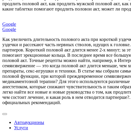
продлить половой акт, как продлить мужской половой акт, как
какие таблетки помогают продлить половои акт, может ли продл
Google
Google
Как увеличить длительность полового акта при короткой узде
уздечки и рассекают часть нервных стволов, идущих к головке
партнеров. Короткий половой акт длится менее 2-х минут; за 
помогают эрекционные кольца. В последнее время все большу
половой акт. Точные рецепты можно найти, например, в Интер
семяизвержение — это когда половой акт длится меньше, чем х
препараты, секс-игрушки и техники. В статье мы собрали самы
половой функции, при которой преждевременное семяизвержени
медикаментозной терапии? Для этого используются различные 
анестетиком, которые снижают чувствительность и таким образ
легко найти все новые и новые руководства о том, как продли
чем состоит лечение, и какая роль в нем отводится партнерше?
официальных рекомендаций.
Автоаукционы
Услуги