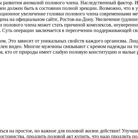
ы развития аномалий полового члена. Наследственный фактор. 
лен должен быть в состоянии полной эрекции. Возможно, что в 
екционное увеличение головки полового члена современными ме
ена на официальном сайте, Ростов-на-Дону. Увеличение (удлине
 полового члена может стать причиной комплексов, неуверенно
. Суть операции заключается в пересечении поддерживающей свя
атом. Это зависит от уникальных свойств каждого организма. 
лен видео. Многие мужчины связывают с кремом надежды на то, 
м, кто от природы имеет слабую половую конституцию и малые ра
ся на простое, но важное для половой жизни действие! Улучши
достоинства. продлить половой акт купить, что надо продлить п