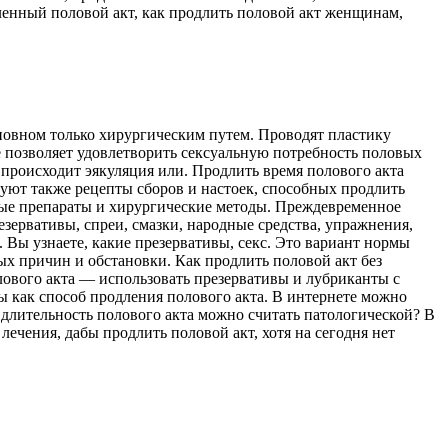
дленный половой акт, как продлить половой акт женщинам,
новном только хирургическим путем. Проводят пластику
не позволяет удовлетворить сексуальную потребность половых
е происходит эякуляция или. Продлить время полового акта
уют также рецепты сборов и настоек, способных продлить
ные препараты и хирургические методы. Преждевременное
езервативы, спреи, смазки, народные средства, упражнения,
 Вы узнаете, какие презервативы, секс. Это вариант нормы
ых причин и обстановки. Как продлить половой акт без
лового акта — использовать презервативы и лубриканты с
ы как способ продления полового акта. В интернете можно
 длительность полового акта можно считать патологической? В
лечения, дабы продлить половой акт, хотя на сегодня нет