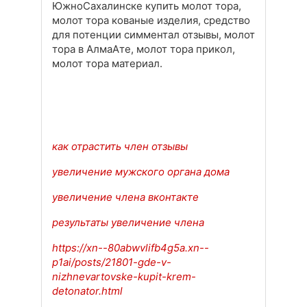
ЮжноСахалинске купить молот тора,
молот тора кованые изделия, средство
для потенции симментал отзывы, молот
тора в АлмаАте, молот тора прикол,
молот тора материал.
как отрастить член отзывы
увеличение мужского органа дома
увеличение члена вконтакте
результаты увеличение члена
https://xn--80abwvlifb4g5a.xn--
p1ai/posts/21801-gde-v-
nizhnevartovske-kupit-krem-
detonator.html