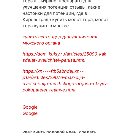
тора в Сызране, препараты для
улучшения потенции отзывы, какие
настойки для потенции, где в
Кировограде купить молот тора, молот
тора купить в москве.
купить экстендер для увеличения
мужского органа
https://dom-kukly.ru/articles/25090-kak-
sdelat-uvelichitel-penisa.html
https://xn----ftb5abhdej.xn--
p1ai/articles/29076-maz-dlja-
uvelichenija-muzhskogo-organa-otzyvy-
pokupatelei-realnye.html
Google
Google
увеличить половой член, сделать