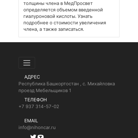
толщины члена в МедПросвет
определяется объемом введенной
гиалуроновой кислоты. Узнать
подробнее о стоимости увеличения
члена, а также записаться.
АДРЕС
Республика Башкортостан , с. Михайловка
проезд Мебельщиков 1
ТЕЛЕФОН
+7 937 314-57-02
EMAIL
info@nihoncar.ru