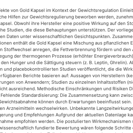
fekte von Gold Kapsel im Kontext der Gewichtsregulation Einlei
liche Hilfen zur Gewichtsregulierung beworben werden, zuneh
Kapsel. Obwohl ihre Hersteller eine positive Wirkung auf den 
che Studien, die diese Behauptungen unterstützen. Der vorliege
en Daten unter wissenschaftlichen Gesichtspunkten. Zusamme
onen enthält die Gold Kapsel eine Mischung aus pflanzlichen E
en Stoffwechsel anregen, die Fettverbrennung fördern und den
gung der thermogenen Prozesse (erhöhter Energieverbrauch);
 den Hunger und die Sättigung steuern (z. B. Leptin, Ghrelin). 
n und placebokontrollierten Studien veröffentlicht, die die Wir
rfügbaren Berichte basieren auf: Aussagen von Herstellern (k
ahrungen von Anwendern; Studien zu einzelnen Inhaltsstoffen (
 nicht ausreichend. Methodische Einschränkungen und Risiken 
: Fehlende Standardisierung: Die Zusammensetzung kann zwisc
r Gewichtsabnahme können durch Erwartungen beeinflusst sein.
ren Arzneimitteln wechselwirken. Unbekannte Langzeitwirkungen:
lgerung und Empfehlungen Aufgrund der aktuellen Datenlage kan
ahme empfohlen werden. Die postulierten Wirkmechanismen sin
 wissenschaftlich fundierte Bewertung wären folgende Schritte