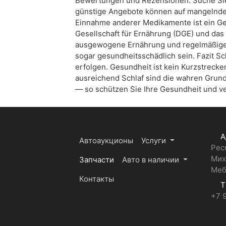
Bewertungen und Rezensionen. Suche Sie 
günstige Angebote können auf mangelnde 
Einnahme anderer Medikamente ist ein Ges
Gesellschaft für Ernährung (DGE) und das 
ausgewogene Ernährung und regelmäßige 
sogar gesundheitsschädlich sein. Fazit Sc
erfolgen. Gesundheit ist kein Kurzstreck
ausreichend Schlaf sind die wahren Grund
— so schützen Sie Ihre Gesundheit und v
А
Автоаукционы
Услуги
Рес
Мих
Запчасти
Авто в наличии
Меб
Контакты
Т
+7 