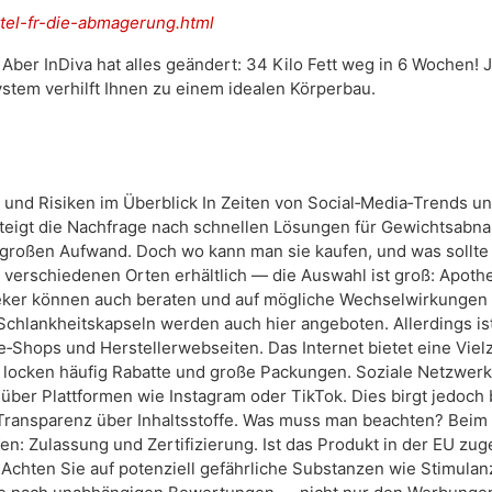
ttel-fr-die-abmagerung.html
ber InDiva hat alles geändert: 34 Kilo Fett weg in 6 Wochen! J
System verhilft Ihnen zu einem idealen Körperbau.
und Risiken im Überblick In Zeiten von Social‑Media‑Trends u
 steigt die Nachfrage nach schnellen Lösungen für Gewichtsab
 großen Aufwand. Doch wo kann man sie kaufen, und was sollt
verschiedenen Orten erhältlich — die Auswahl ist groß: Apothek
heker können auch beraten und auf mögliche Wechselwirkunge
chlankheitskapseln werden auch hier angeboten. Allerdings ist
e‑Shops und Herstellerwebseiten. Das Internet bietet eine Vi
r locken häufig Rabatte und große Packungen. Soziale Netzwe
 über Plattformen wie Instagram oder TikTok. Dies birgt jedoch 
g Transparenz über Inhaltsstoffe. Was muss man beachten? Beim 
en: Zulassung und Zertifizierung. Ist das Produkt in der EU zu
u. Achten Sie auf potenziell gefährliche Substanzen wie Stimula