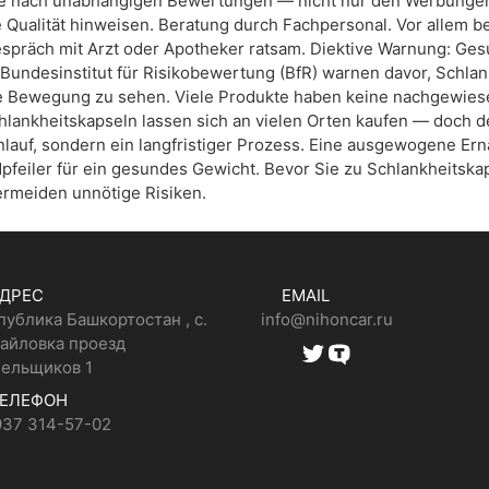
nach unabhängigen Bewertungen — nicht nur den Werbungen auf
Qualität hinweisen. Beratung durch Fachpersonal. Vor allem b
präch mit Arzt oder Apotheker ratsam. Diektive Warnung: Gesu
Bundesinstitut für Risikobewertung (BfR) warnen davor, Schlank
Bewegung zu sehen. Viele Produkte haben keine nachgewiese
hlankheitskapseln lassen sich an vielen Orten kaufen — doch d
enlauf, sondern ein langfristiger Prozess. Eine ausgewogene 
pfeiler für ein gesundes Gewicht. Bevor Sie zu Schlankheitskap
ermeiden unnötige Risiken.
ДРЕС
EMAIL
публика Башкортостан , с.
info@nihoncar.ru
айловка проезд
ельщиков 1
ЕЛЕФОН
937 314-57-02