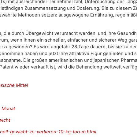
CTs) mit ausreichender Teilnehmerzahl; Untersuchung der Langz
llständigen Zusammensetzung und Dosierung. Bis zu diesem Zei
bewährte Methoden setzen: ausgewogene Ernährung, regelmäßige
, die durch Übergewicht verursacht werden, und Ihre Gesundhe
um, wenn Ihnen ein schneller, einfacher und sicherer Weg gara
erzugewinnen? Es wird ungefähr 28 Tage dauern, bis sie zu de
enommen haben und jetzt ihre attraktive Figur genießen und s
tsabnahme. Die großen amerikanischen und japanischen Pharm
Patent wieder verkauft ist, wird die Behandlung weltweit verfüg
sische Mittel
o Monat
wicht
hnell-gewicht-zu-verlieren-10-kg-forum.html