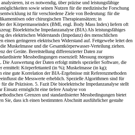
lysieren, ist es notwendig, über präzise und leistungsfähige
smöglichkeiten sowie seinen Nutzen für die medizinische Forschung
entwicklung ist für verschiedene Ziele von Bedeutung: für die
amentösen oder chirurgischen Therapieansätzen; in
oder der Körpermasseindex (BMI, engl. Body Mass Index) liefern oft
kzeug: Bioelektrische Impedanzanalyse (BIA) Als leistungsfähiges
g des elektrischen Widerstands (Impedanz) des menschlichen
inen geringeren elektrischen Widerstand auf. Fettgewebe leitet den
, die Muskelmasse und die Gesamtkörperwasser‑Verteilung ziehen.
z der Geräte. Bereitstellung differenzierter Daten zur
ndardisierte Messbedingungen essenziell: Messung morgens
Die Auswertung der Daten erfolgt mittels spezieller Software, die
rmittelt: Körperfettanteil (in %); Muskelmasse (in kg);
gen eine gute Korrelation der BIA‑Ergebnisse mit Referenzmethoden
flusst die Messwerte erheblich. Spezielle Algorithmen sind für
ür die Präzision. 5. Fazit Die bioelektrische Impedanzanalyse stellt
 Einsatz ermöglicht eine tiefere Analyse von
methodischen Grenzen und standardisierter Messbedingungen bietet
Sie, dass ich einen bestimmten Abschnitt ausführlicher gestalte