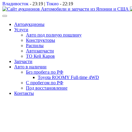
Владивосток
-
23:19
|
Токио
-
22:19
Автоаукционы
Услуги
Авто под полную пошлину
Конструкторы
Распилы
Автозапчасти
ТО Кей Каров
Запчасти
Авто в наличии
Без пробега по РФ
Toyota ROOMY Full-time 4WD
С пробегом по РФ
Под восстановление
Контакты