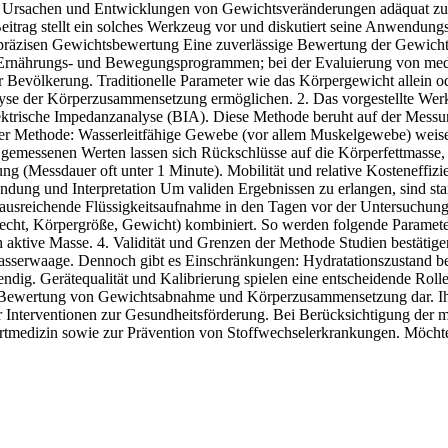
Ursachen und Entwicklungen von Gewichtsveränderungen adäquat zu ana
trag stellt ein solches Werkzeug vor und diskutiert seine Anwendung
 präzisen Gewichtsbewertung Eine zuverlässige Bewertung der Gewichts
Ernährungs‑ und Bewegungsprogrammen; bei der Evaluierung von medik
r Bevölkerung. Traditionelle Parameter wie das Körpergewicht allein 
nalyse der Körperzusammensetzung ermöglichen. 2. Das vorgestellte Wer
trische Impedanzanalyse (BIA). Diese Methode beruht auf der Messun
r Methode: Wasserleitfähige Gewebe (vor allem Muskelgewebe) weisen e
 gemessenen Werten lassen sich Rückschlüsse auf die Körperfettmasse
g (Messdauer oft unter 1 Minute). Mobilität und relative Kosteneffizien
ung und Interpretation Um validen Ergebnissen zu erlangen, sind sta
 ausreichende Flüssigkeitsaufnahme in den Tagen vor der Untersuchung. 
cht, Körpergröße, Gewicht) kombiniert. So werden folgende Parameter e
ch aktive Masse. 4. Validität und Grenzen der Methode Studien bestäti
erwaage. Dennoch gibt es Einschränkungen: Hydratationszustand beein
ndig. Gerätequalität und Kalibrierung spielen eine entscheidende Rolle f
rte Bewertung von Gewichtsabnahme und Körperzusammensetzung dar. Ihr
r Interventionen zur Gesundheitsförderung. Bei Berücksichtigung der 
tmedizin sowie zur Prävention von Stoffwechselerkrankungen. Möchten 