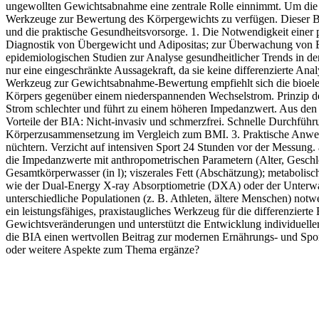
ungewollten Gewichtsabnahme eine zentrale Rolle einnimmt. Um die 
Werkzeuge zur Bewertung des Körpergewichts zu verfügen. Dieser Bei
und die praktische Gesundheitsvorsorge. 1. Die Notwendigkeit einer
Diagnostik von Übergewicht und Adipositas; zur Überwachung von 
epidemiologischen Studien zur Analyse gesundheitlicher Trends in de
nur eine eingeschränkte Aussagekraft, da sie keine differenzierte A
Werkzeug zur Gewichtsabnahme‑Bewertung empfiehlt sich die bioelek
Körpers gegenüber einem niederspannenden Wechselstrom. Prinzip de
Strom schlechter und führt zu einem höheren Impedanzwert. Aus den
Vorteile der BIA: Nicht‑invasiv und schmerzfrei. Schnelle Durchführun
Körperzusammensetzung im Vergleich zum BMI. 3. Praktische Anwend
nüchtern. Verzicht auf intensiven Sport 24 Stunden vor der Messung.
die Impedanzwerte mit anthropometrischen Parametern (Alter, Geschle
Gesamtkörperwasser (in l); viszerales Fett (Abschätzung); metabolis
wie der Dual‑Energy X‑ray Absorptiometrie (DXA) oder der Unterwass
unterschiedliche Populationen (z. B. Athleten, ältere Menschen) notwe
ein leistungsfähiges, praxistaugliches Werkzeug für die differenzie
Gewichtsveränderungen und unterstützt die Entwicklung individuelle
die BIA einen wertvollen Beitrag zur modernen Ernährungs‑ und Spor
oder weitere Aspekte zum Thema ergänze?