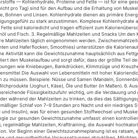
stoffe — Kohlenhydrate, Proteine und Fette — ist für eine ge
wicht pro Tag) sind für den Aufbau und die Erhaltung von Muske
kte, Bohnen und Linsen. Kohlenhydrate dienen als primäre Ener
igungsgefühl zu stark anzustimmen. Komplexe Kohlenhydrate au
Fette sind kaloriedicht und tragen effizient zum Kalorienübers
enöl und Fisch. 3. Regelmäßige Mahlzeiten und Snacks Um den K
lere Mahlzeiten täglich eingenommen werden. Zwischenmahlzeite
hten und Haferflocken, Smoothies) unterstützen die Kalorienauf
he Aktivität kann die Gewichtszunahme hauptsächlich aus Fet
liert den Muskelaufbau und sorgt dafür, dass der größte Teil d
ungen wie Kniebeugen, Bankdrücken, Klimmzüge und Kreuzhebe
ensmittel Die Auswahl von Lebensmitteln mit hoher Kaloriendich
n zu müssen. Beispiele: Nüsse und Samen (Mandeln, Sonnenbl
 Milchprodukte (Joghurt, Käse), Öle und Butter (in Maßen). 6. A
 ausreichende Flüssigkeitszufuhr wichtig, um die Verdauung und
or oder während der Mahlzeiten zu trinken, da dies das Sättigun
mäßiger Schlaf von 7–9 Stunden pro Nacht und ein niedriges S
 und Insulin), was für einen gesunden Stoffwechsel und Muske
egie zur gesunden Gewichtszunahme umfasst: einen kontrollier
regelmäßige Mahlzeiten, Krafttraining, die Auswahl hochkalori
ion. Vor Beginn einer Gewichtszunahmeplanung ist es ratsam, 
sse und gesundheitliche Voraussetzungen abzuklären. Möchten 