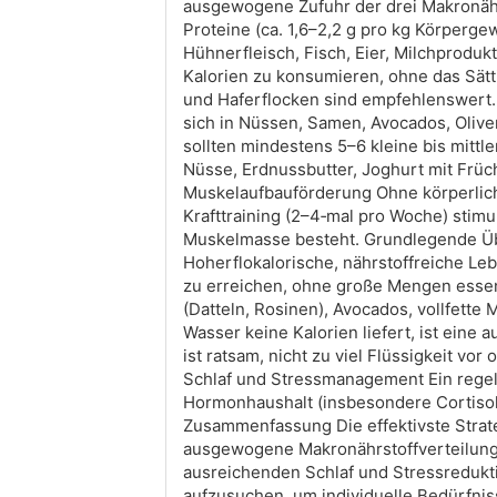
ausgewogene Zufuhr der drei Makronähr
Proteine (ca. 1,6–2,2 g pro kg Körperge
Hühnerfleisch, Fisch, Eier, Milchprodu
Kalorien zu konsumieren, ohne das Sätt
und Haferflocken sind empfehlenswert. 
sich in Nüssen, Samen, Avocados, Oliv
sollten mindestens 5–6 kleine bis mitt
Nüsse, Erdnussbutter, Joghurt mit Früc
Muskelaufbauförderung Ohne körperlic
Krafttraining (2–4‑mal pro Woche) stimu
Muskelmasse besteht. Grundlegende Üb
Hoherflokalorische, nährstoffreiche Leb
zu erreichen, ohne große Mengen esse
(Datteln, Rosinen), Avocados, vollfette
Wasser keine Kalorien liefert, ist eine
ist ratsam, nicht zu viel Flüssigkeit v
Schlaf und Stressmanagement Ein regel
Hormonhaushalt (insbesondere Cortisol
Zusammenfassung Die effektivste Strat
ausgewogene Makronährstoffverteilung, 
ausreichenden Schlaf und Stressredukt
aufzusuchen, um individuelle Bedürfni