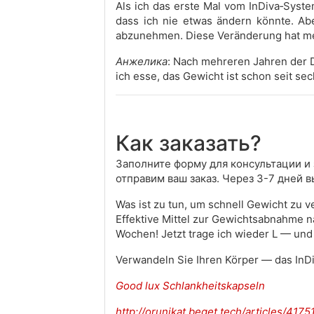
Als ich das erste Mal vom InDiva‑Syste
dass ich nie etwas ändern könnte. Abe
abzunehmen. Diese Veränderung hat mei
Анжелика
: Nach mehreren Jahren der D
ich esse, das Gewicht ist schon seit se
Как заказать?
Заполните форму для консультации и з
отправим ваш заказ. Через 3-7 дней 
Was ist zu tun, um schnell Gewicht zu 
Effektive Mittel zur Gewichtsabnahme na
Wochen! Jetzt trage ich wieder L — und 
Verwandeln Sie Ihren Körper — das InDi
Good lux Schlankheitskapseln
http://orunikat.beget.tech/articles/41