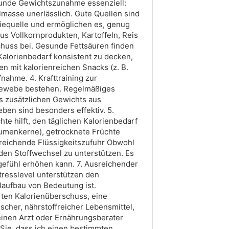
sunde Gewichtszunahme essenziell:
lmasse unerlässlich. Gute Quellen sind
giequelle und ermöglichen es, genug
s Vollkornprodukten, Kartoffeln, Reis
chuss bei. Gesunde Fettsäuren finden
alorienbedarf konsistent zu decken,
n mit kalorienreichen Snacks (z. B.
nahme. 4. Krafttraining zur
tgewebe bestehen. Regelmäßiges
es zusätzlichen Gewichts aus
n sind besonders effektiv. 5.
te hilft, den täglichen Kalorienbedarf
umenkerne), getrocknete Früchte
usreichende Flüssigkeitszufuhr Obwohl
 den Stoffwechsel zu unterstützen. Es
gsgefühl erhöhen kann. 7. Ausreichender
tresslevel unterstützen den
laufbau von Bedeutung ist.
ten Kalorienüberschuss, eine
scher, nährstoffreicher Lebensmittel,
einen Arzt oder Ernährungsberater
Sie, dass ich einen bestimmten