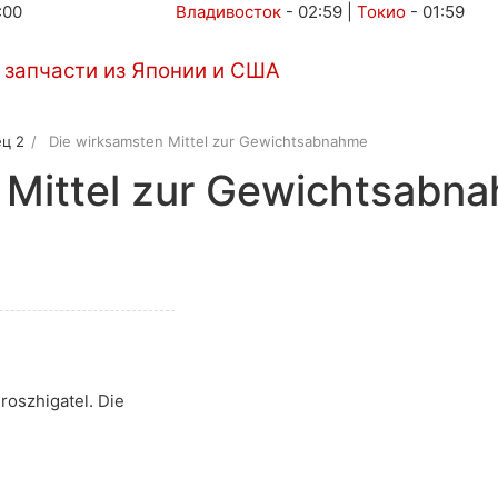
:00
Владивосток
-
02:59
|
Токио
-
01:59
Автоаукционы
Услуги
Контакты
ц 2
Die wirksamsten Mittel zur Gewichtsabnahme
 Mittel zur Gewichtsabn
roszhigatel. Die