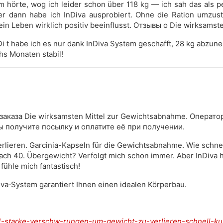
m hörte, wog ich leider schon über 118 kg — ich sah das als pe
r dann habe ich InDiva ausprobiert. Ohne die Ration umzuste
n Leben wirklich positiv beeinflusst. Отзывы о Die wirksamst
i t habe ich es nur dank InDiva System geschafft, 28 kg abzune
chs Monaten stabil!
аказа Die wirksamsten Mittel zur Gewichtsabnahme. Оператор
вы получите посылку и оплатите её при получении.
verlieren. Garcinia-Kapseln für die Gewichtsabnahme. Wie schne
ch 40. Übergewicht? Verfolgt mich schon immer. Aber InDiva ha
fühle mich fantastisch!
va‑System garantiert Ihnen einen idealen Körperbau.
751-starke-verschw-rungen-um-gewicht-zu-verlieren-schnell-ku