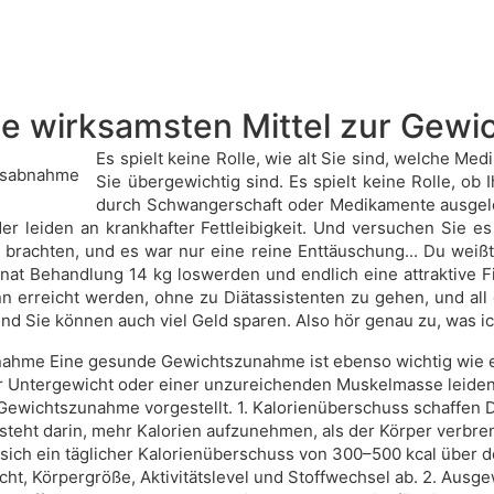
e wirksamsten Mittel zur Gew
Es spielt keine Rolle, wie alt Sie sind, welche M
Sie übergewichtig sind. Es spielt keine Rolle, ob 
durch Schwangerschaft oder Medikamente ausgelöst
er leiden an krankhafter Fettleibigkeit. Und versuchen Sie 
 brachten, und es war nur eine reine Enttäuschung... Du weißt,
t Behandlung 14 kg loswerden und endlich eine attraktive F
n erreicht werden, ohne zu Diätassistenten zu gehen, und all 
nd Sie können auch viel Geld sparen. Also hör genau zu, was i
bnahme Eine gesunde Gewichtszunahme ist ebenso wichtig wie
r Untergewicht oder einer unzureichenden Muskelmasse leiden.
ewichtszunahme vorgestellt. 1. Kalorienüberschuss schaffen 
ht darin, mehr Kalorien aufzunehmen, als der Körper verbren
ich ein täglicher Kalorienüberschuss von 300–500 kcal über d
cht, Körpergröße, Aktivitätslevel und Stoffwechsel ab. 2. Aus