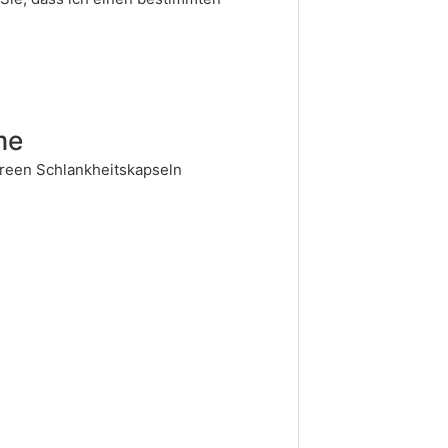
me
green Schlankheitskapseln