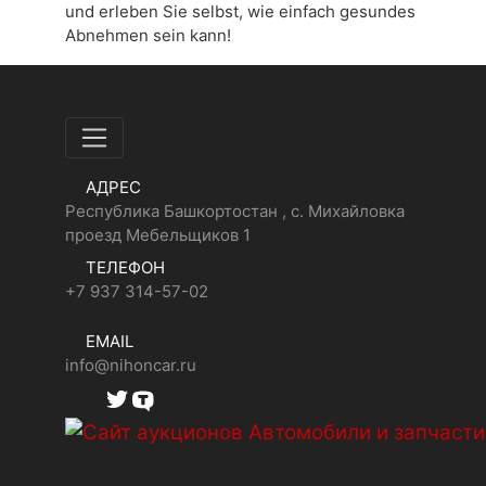
und erleben Sie selbst, wie einfach gesundes
Abnehmen sein kann!
АДРЕС
Республика Башкортостан , с. Михайловка
проезд Мебельщиков 1
ТЕЛЕФОН
+7 937 314-57-02
EMAIL
info@nihoncar.ru