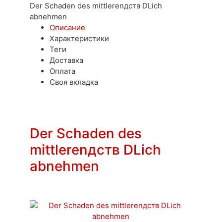
Der Schaden des mittlerenдств DLich
abnehmen
Описание
Характеристики
Теги
Доставка
Оплата
Своя вкладка
Der Schaden des
mittlerenдств DLich
abnehmen