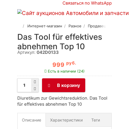
Связаться по WhatsApp
Интернет-магазин
Разное
Продавец 2
Das Tool für effektives
abnehmen Top 10
Артикул:
042D0133
руб.
999
Есть в наличии (24)
В корзину
Diuretikum zur Gewichtsreduktion. Das Tool
für effektives abnehmen Top 10
Описание
Характеристики
Теги