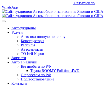
Связаться по
WhatsApp
Автоаукционы
Услуги
Авто под полную пошлину
Конструкторы
Распилы
Автозапчасти
ТО Кей Каров
Запчасти
Авто в наличии
Без пробега по РФ
Toyota ROOMY Full-time 4WD
С пробегом по РФ
Под восстановление
Контакты