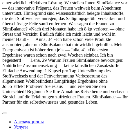
einer wirklich effektiven Lösung. Wir stellen Ihnen SlimBalance vor
— das innovative Präparat, das Frauen weltweit beim Abnehmen
unterstützt. Hintergrund sind wissenschaftlich belegte Inhaltsstoffe,
die den Stoffwechsel anregen, das Sättigungsgefühl verstärken und
überschüssige Fette sanft entfernen. Was sagen die Frauen zu
SlimBalance? «Nach drei Monaten habe ich 8 kg verloren — ohne
Stress und Verzicht. Endlich fühle ich mich leicht und wohl in
meiner Haut!» — Anna, 34 «Ich habe schon viele Produkte
ausprobiert, aber nur SlimBalance hat mir wirklich geholfen. Mein
Energieniveau ist höher denn je!» — Julia, 41 «Die ersten
Ergebnisse waren schon nach zwei Wochen sichtbar. Ich bin
begeistert!» — Lena, 29 Warum Frauen SlimBalance bevorzugen:
Natürliche Zusammensetzung — keine künstlichen Zusatzstoffe
Einfache Anwendung: 1 Kapsel pro Tag Unterstützung des
Stoffwechsels und der Fettverbrennung Verbesserung des
allgemeinen Wohlbefindens Langfristige Ergebnisse ohne
Jo‑Jo‑Effekt Probieren Sie es aus — und erleben Sie den
Unterschied! Beginnen Sie Ihre Abnahme‑Reise heute und verlassen
Sie sich auf die Erfahrungen zufriedener Frauen. SlimBalance — Ihr
Partner für ein selbstbewusstes und gesundes Leben.
Автоаукционы
Услуги