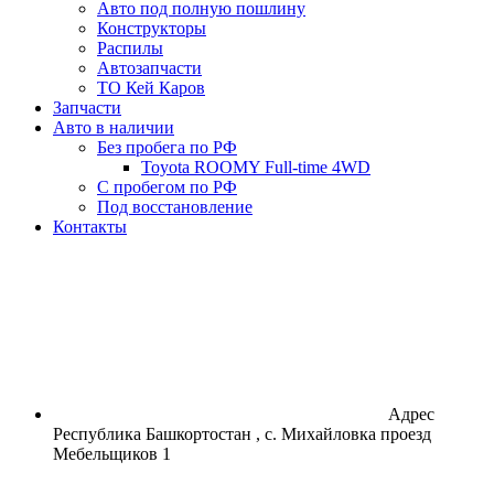
Авто под полную пошлину
Конструкторы
Распилы
Автозапчасти
ТО Кей Каров
Запчасти
Авто в наличии
Без пробега по РФ
Toyota ROOMY Full-time 4WD
С пробегом по РФ
Под восстановление
Контакты
Адрес
Республика Башкортостан , с. Михайловка проезд
Мебельщиков 1