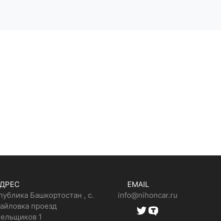
ДРЕС
EMAIL
публика Башкортостан , с.
info@nihoncar.ru
айловка проезд
ельщиков 1