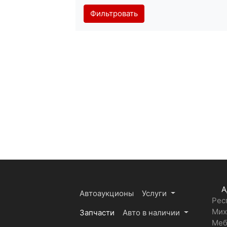
Фильтровать
А
Автоаукционы
Услуги
Рес
Мих
Запчасти
Авто в наличии
Меб